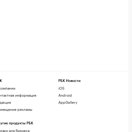
К
РБК Новости
компании
iOS
нтактная информация
Android
дакция
AppGallery
змещение рекламы
угие продукты РБК
лако для бизнеса