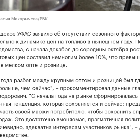
тасия Макарычева/РБК
дское УФАС заявило об отсутствии сезонного фактор
льно к динамике цен на топливо в нынешнем году. П
домства, с начала декабря до середины октября рос
товых цен составил немногим более 10%, что превыш
в мелком опте и рознице.
 года разбег между крупным оптом и розницей был гд
больше, чем сейчас", – прокомментировал данные гл
одорович. "С начала года на рынке сформировалась
ная тенденция, которая сохраняется и сейчас: прод
часть своей маржи потребителю, чтобы сохранить сп
даж. Это достаточно вменяемая, прагматичная полит
очевидно, адекватна интересам участников рынка", –
ведомстве.