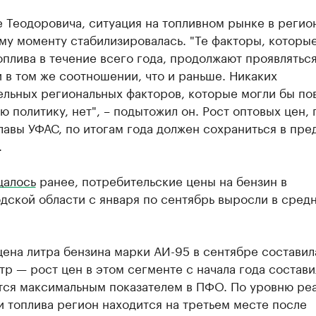
 Теодоровича, ситуация на топливном рынке в регио
у моменту стабилизировалась. "Те факторы, которые
оплива в течение всего года, продолжают проявляться
 в том же соотношении, что и раньше. Никаких
ельных региональных факторов, которые могли бы по
ю политику, нет", – подытожил он. Рост оптовых цен, 
авы УФАС, по итогам года должен сохраниться в пре
.
щалось
ранее, потребительские цены на бензин в
дской области с января по сентябрь выросли в сред
ена литра бензина марки АИ-95 в сентябре составил
итр — рост цен в этом сегменте с начала года состави
ется максимальным показателем в ПФО. По уровню ре
 топлива регион находится на третьем месте после