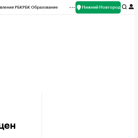
Нижний Новгород
вления РБК
РБК Образование
редитные рейтинги
Франшизы
нсы
Рынок наличной валюты
цен