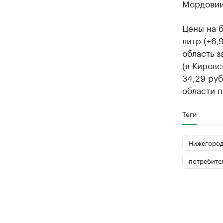
Мордовии 
Цены на б
литр (+6,
область з
(в Кировс
34,29 руб
области п
Теги
Нижегород
потребите