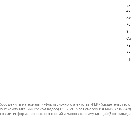
Ко
до
Хо
Ре
Зн
Са
РБ
РБ
Шк
ения и материалы информационного агентства «РБК» (свидетельство о 
овых коммуникаций (Роскомнадзор) 09.12.2015 за номером ИА №ФС77-63848) 
 связи, информационных технологий и массовых коммуникаций (Роскомнадз