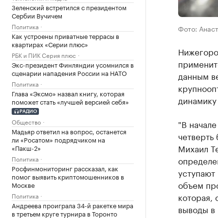
Зеленский встретился с президентом
Сербии Вучичем
Политика
Фото: Анас
Как устроены приватные террасы в
квартирах «Серии плюс»
Нижегоро
РБК и ПИК Серия плюс
примените
Экс-президент Финляндии усомнился в
сценарии нападения России на НАТО
данным ве
Политика
крупнооп
Глава «Эксмо» назвал книгу, которая
динамику 
поможет стать «лучшей версией себя»
РАДИО
Общество
"В начале
Мадьяр ответил на вопрос, останется
четверть 
ли «Росатом» подрядчиком на
Михаил Те
«Пакш-2»
Политика
определен
Росфинмониторинг рассказал, как
уступают 
помог выявить криптомошенников в
объем про
Москве
которая, 
Политика
Андреева проиграла 34-й ракетке мира
выводы в 
в третьем круге турнира в Торонто