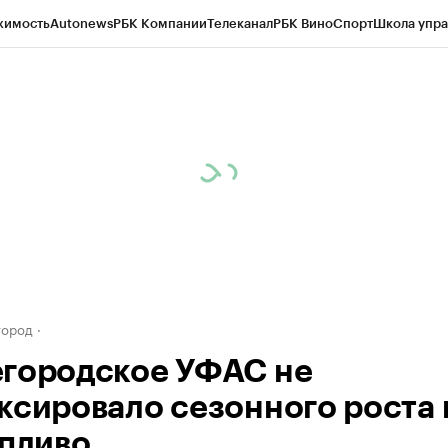
жимость
Autonews
РБК Компании
Телеканал
РБК Вино
Спорт
Школа упра
д
Стиль
Крипто
РБК Бизнес-среда
Дискуссионный клуб
Исследования
К
а контрагентов
Политика
Экономика
Бизнес
Технологии и медиа
Фина
город
городское УФАС не
ксировало сезонного роста 
опливо