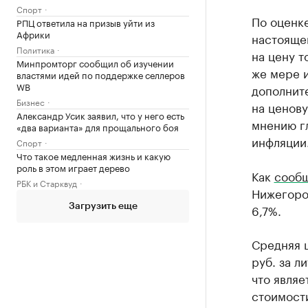
Спорт
По оценке
РПЦ ответила на призыв уйти из
Африки
настоящем
Политика
на цену т
Минпромторг сообщил об изучении
же мере и
властями идей по поддержке селлеров
WB
дополнит
Бизнес
на ценову
Александр Усик заявил, что у него есть
мнению гл
«два варианта» для прощального боя
инфляции
Спорт
Что такое медленная жизнь и какую
роль в этом играет дерево
Как
сооб
РБК и Старквуд
Нижегоро
6,7%.
Загрузить еще
Средняя ц
руб. за л
что явля
стоимости