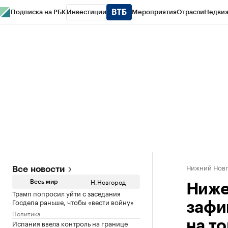
Подписка на РБК
Инвестиции
Мероприятия
Отрасли
Недви
РБК Курсы
РБК Life
Тренды
Визионеры
Национальные проекты
Горо
Газета
Спецпроекты СПб
Конференции СПб
Спецпроекты
Проверк
Нижний Нов
Все новости
Н.Новгород
Весь мир
Ниже
Трамп попросил уйти с заседания
Госдепа раньше, чтобы «вести войну»
зафи
Политика
Испания ввела контроль на границе
на т