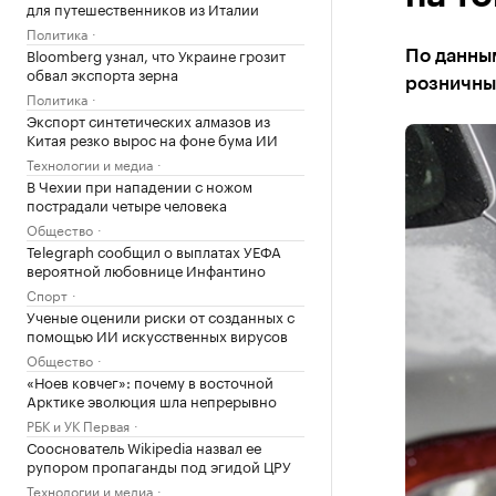
для путешественников из Италии
Политика
Bloomberg узнал, что Украине грозит
По данным
обвал экспорта зерна
розничны
Политика
Экспорт синтетических алмазов из
Китая резко вырос на фоне бума ИИ
Технологии и медиа
В Чехии при нападении с ножом
пострадали четыре человека
Общество
Telegraph сообщил о выплатах УЕФА
вероятной любовнице Инфантино
Спорт
Ученые оценили риски от созданных с
помощью ИИ искусственных вирусов
Общество
«Ноев ковчег»: почему в восточной
Арктике эволюция шла непрерывно
РБК и УК Первая
Сооснователь Wikipedia назвал ее
рупором пропаганды под эгидой ЦРУ
Технологии и медиа