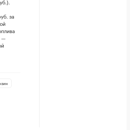
б.).
уб. за
кой
оплива
и —
ой
нзин