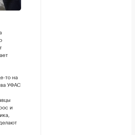
а
о
т
ает
е-то на
ава УФАС
авцы
рос и
ика,
 делают