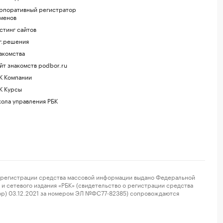
рпоративный регистратор
менов
стинг сайтов
г.решения
акомства
йт знакомств podbor.ru
К Компании
К Курсы
ола управления РБК
регистрации средства массовой информации выдано Федеральной
и сетевого издания «РБК» (свидетельство о регистрации средства
ор) 03.12.2021 за номером ЭЛ №ФС77-82385) сопровождаются