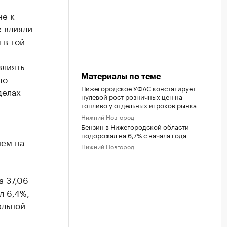
не к
 влияли
 в той
влиять
по
Материалы по теме
Нижегородское УФАС констатирует
делах
нулевой рост розничных цен на
топливо у отдельных игроков рынка
Нижний Новгород
Бензин в Нижегородской области
подорожал на 6,7% с начала года
нем на
Нижний Новгород
а 37,06
л 6,4%,
альной