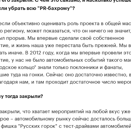
 его закрыли. С чем это связано, и насколько успеш
сли убрать всю "PR-бахрому"?
если объективно оценивать роль проекта в общей ма
о региону, может показаться, что он ничего не значит,
был прорыв. Мы впервые сделали своё собственное
ие, и жизнь наша уже перестала быть прежней. Мы 
ать иначе. В 2012 году, когда мы впервые провели эт
ие, у нас не было автомобильных событий такого ма
дское кольцо" знали только поклонники и фанаты,
ие туда на гонки. Сейчас оно достаточно известно, 
агодаря нам, и там проходит достаточное число меро
у тогда закрыли?
закрыли, что хватает мероприятий на любой вкус уже
орое – автомобильному рынку сейчас досталось боль
 фишка "Русских горок" с тест-драйвами автомобилей