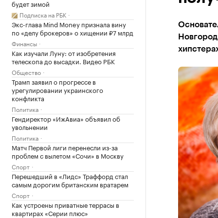
будет зимой
Подписка на РБК
Экс-глава Mind Money признала вину
Основател
по «делу брокеров» о хищении ₽7 млрд
Новгород 
Финансы
хипстерах
Как изучали Луну: от изобретения
телескопа до высадки. Видео РБК
Общество
Трамп заявил о прогрессе в
урегулировании украинского
конфликта
Политика
Гендиректор «ИжАвиа» объявил об
увольнении
Политика
Матч Первой лиги перенесли из-за
проблем с вылетом «Сочи» в Москву
Спорт
Перешедший в «Лидс» Траффорд стал
самым дорогим британским вратарем
Спорт
Как устроены приватные террасы в
квартирах «Серии плюс»