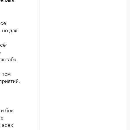
ен был
ссе
 но для
всё
о
сштаба.
в том
приятий.
 и без
ше
 всех