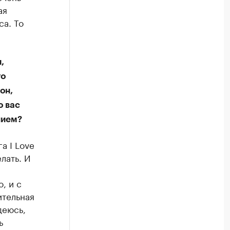
ая
са. То
,
то
он,
о вас
нием?
а I Love
лать. И
, и с
ительная
деюсь,
ь