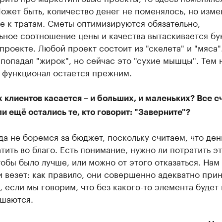
ожет быть, количество денег не поменялось, но изме
е к тратам. Сметы оптимизируются обязательно,
ьное соотношение цены и качества вытаскивается бу
проекте. Любой проект состоит из "скелета" и "мяса"
 попадал "жирок", но сейчас это "сухие мышцы". Тем 
 функционал остается прежним.
х клиентов касается – и больших, и маленьких? Все 
ли ещё остались те, кто говорит: "Заверните"?
а не боремся за бюджет, поскольку считаем, что ден
тить во благо. Есть понимание, нужно ли потратить э
тобы было лучше, или можно от этого отказаться. Нам
 везет: как правило, они совершенно адекватно при
, если мы говорим, что без какого-то элемента будет 
ашаются.