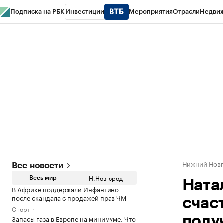
Подписка на РБК
Инвестиции
Мероприятия
Отрасли
Недви
РБК Курсы
РБК Life
Тренды
Визионеры
Национальные проекты
Горо
Газета
Спецпроекты СПб
Конференции СПб
Спецпроекты
Проверк
Нижний Нов
Все новости
Н.Новгород
Весь мир
Ната
В Африке поддержали Инфантино
после скандала с продажей прав ЧМ
счаст
Спорт
Запасы газа в Европе на минимуме. Что
полу