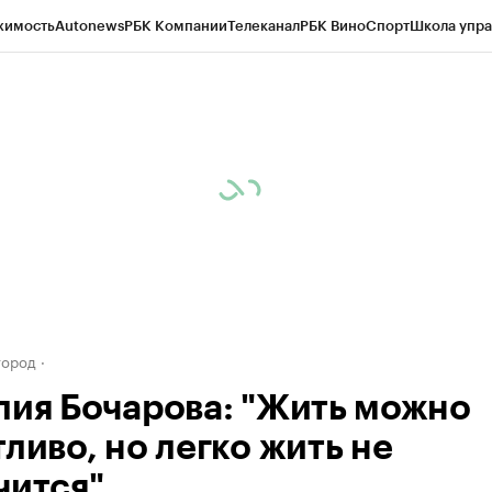
жимость
Autonews
РБК Компании
Телеканал
РБК Вино
Спорт
Школа упра
д
Стиль
Крипто
РБК Бизнес-среда
Дискуссионный клуб
Исследования
К
а контрагентов
Политика
Экономика
Бизнес
Технологии и медиа
Фина
город
лия Бочарова: "Жить можно
ливо, но легко жить не
чится"