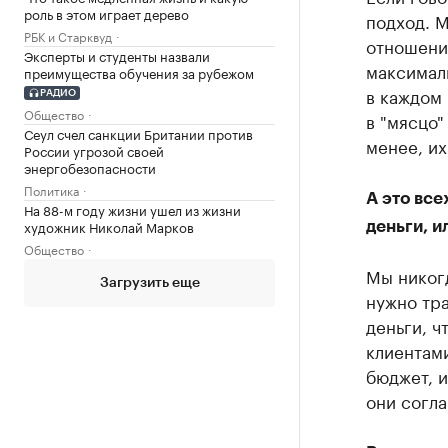
роль в этом играет дерево
подход. М
РБК и Старквуд
отношени
Эксперты и студенты назвали
максимал
преимущества обучения за рубежом
в каждом 
РАДИО
Общество
в "мясцо"
Сеул счел санкции Британии против
менее, их
России угрозой своей
энергобезопасности
Политика
А это все
На 88-м году жизни ушел из жизни
художник Николай Марков
деньги, и
Общество
Мы никогд
Загрузить еще
нужно тра
деньги, ч
клиентами
бюджет, и
они согл