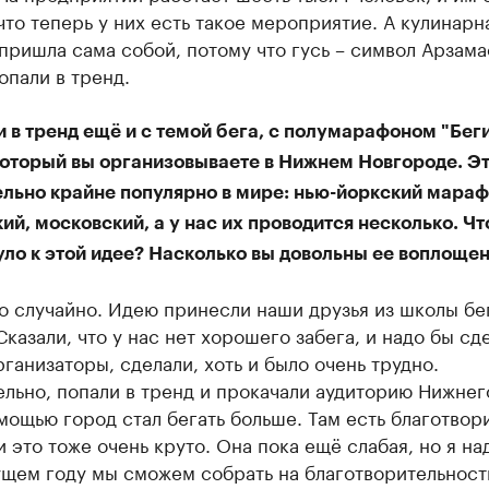
что теперь у них есть такое мероприятие. А кулинарн
пришла сама собой, потому что гусь – символ Арзама
опали в тренд.
 в тренд ещё и с темой бега, с полумарафоном "Беги
 который вы организовываете в Нижнем Новгороде. Э
ельно крайне популярно в мире: нью-йоркский мараф
й, московский, а у нас их проводится несколько. Чт
уло к этой идее? Насколько вы довольны ее воплоще
 случайно. Идею принесли наши друзья из школы бег
Сказали, что у нас нет хорошего забега, и надо бы сде
рганизаторы, сделали, хоть и было очень трудно.
льно, попали в тренд и прокачали аудиторию Нижнего
ощью город стал бегать больше. Там есть благотвор
и это тоже очень круто. Она пока ещё слабая, но я на
ущем году мы сможем собрать на благотворительност