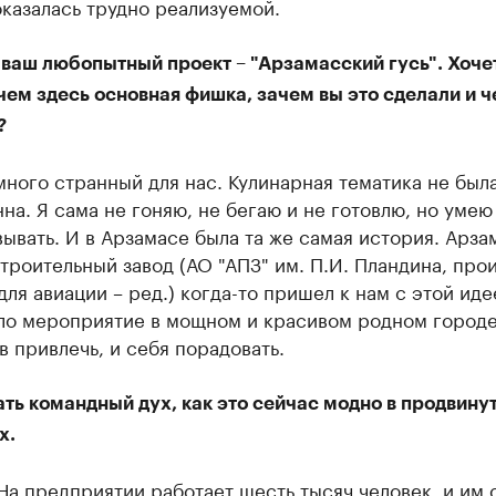
казалась трудно реализуемой.
 ваш любопытный проект – "Арзамасский гусь". Хоче
 чем здесь основная фишка, зачем вы это сделали и ч
?
много странный для нас. Кулинарная тематика не был
на. Я сама не гоняю, не бегаю и не готовлю, но умею
ывать. И в Арзамасе была та же самая история. Арза
роительный завод (АО "АПЗ" им. П.И. Пландина, про
ля авиации – ред.) когда-то пришел к нам с этой иде
ло мероприятие в мощном и красивом родном городе
в привлечь, и себя порадовать.
ть командный дух, как это сейчас модно в продвину
х.
На предприятии работает шесть тысяч человек, и им 