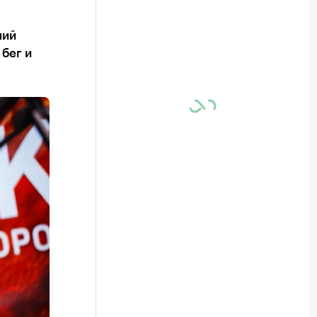
ний
бег и