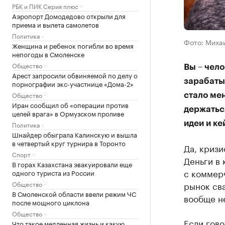
РБК и ПИК Серия плюс
Аэропорт Домодедово открыли для
приема и вылета самолетов
Политика
Фото: Миха
Женщина и ребенок погибли во время
непогоды в Смоленске
Общество
Вы – чело
Арест запросили обвиняемой по делу о
зарабатыв
порнографии экс-участнице «Дома-2»
Общество
стало мен
Иран сообщил об «операции против
держатьс
целей врага» в Ормузском проливе
идеи и ке
Политика
Шнайдер обыграла Калинскую и вышла
в четвертый круг турнира в Торонто
Да, кризи
Спорт
Деньги в 
В горах Казахстана эвакуировали еще
с коммер
одного туриста из России
рынок сва
Общество
В Смоленской области ввели режим ЧС
вообще не
после мощного циклона
Общество
Если гово
Что такое медленная жизнь и какую