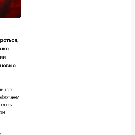
роться,
ынке
ции
 новые
льное.
работаем
 есть
он
я