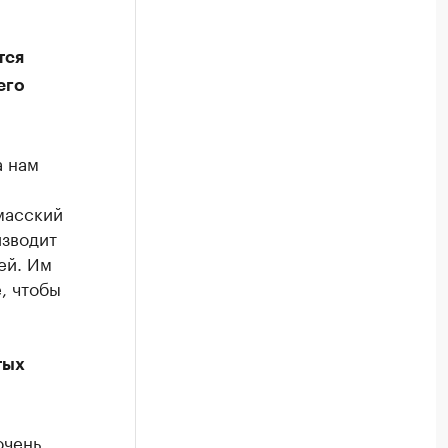
тся
его
а нам
масский
изводит
ей. Им
, чтобы
тых
очень