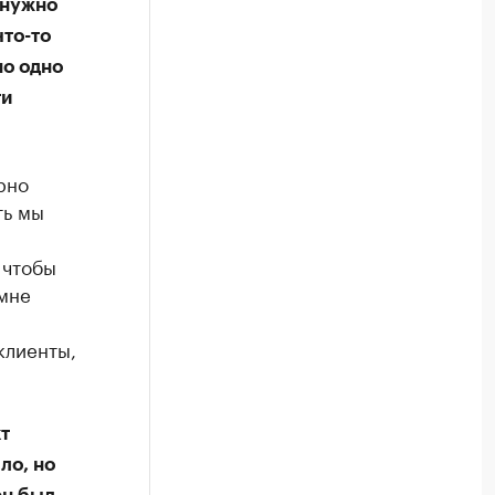
 нужно
что-то
но одно
ти
рно
ть мы
 чтобы
 мне
клиенты,
т
ло, но