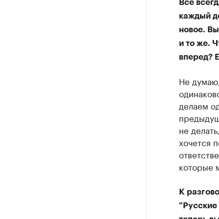
Все всегд
каждый де
новое. Вы
и то же. 
вперед? Е
Не думаю,
одинаково
делаем од
предыдуще
не делать
хочется п
ответстве
которые м
К разгово
"Русские 