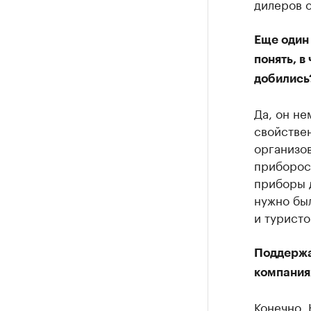
дилеров о
Еще один
понять, в
добились
Да, он не
свойствен
организов
приборост
приборы д
нужно бы
и туристо
Поддержа
компания
Конечно. 