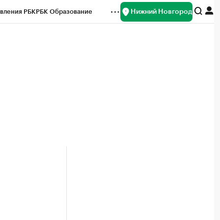
Нижний Новгород
вления РБК
РБК Образование
редитные рейтинги
Франшизы
нсы
Рынок наличной валюты