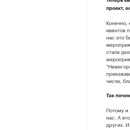
теперь вы
проект, е
Конечно, 
ивентов п
нас это 
мероприят
стали дел
мероприят
"Нижегоро
приезжавш
числе, бл
Так почем
Потому и 
нас. А вт
других. И