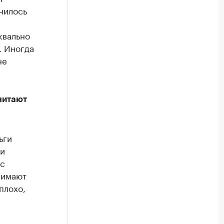
нилось
квально
. Иногда
не
считают
ьги
ти
 с
нимают
плохо,