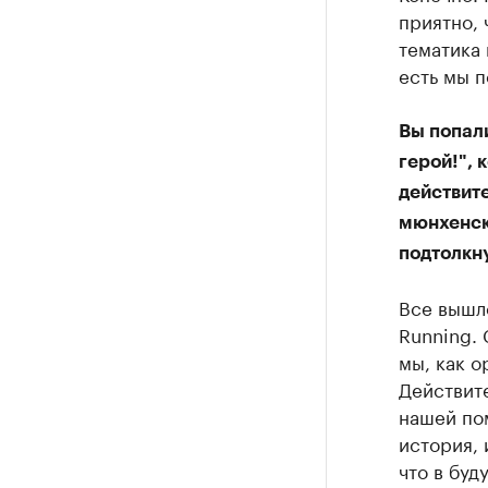
приятно, 
тематика 
есть мы п
Вы попали
герой!",
действит
мюнхенски
подтолкн
Все вышло
Running. 
мы, как о
Действите
нашей пом
история, 
что в буд