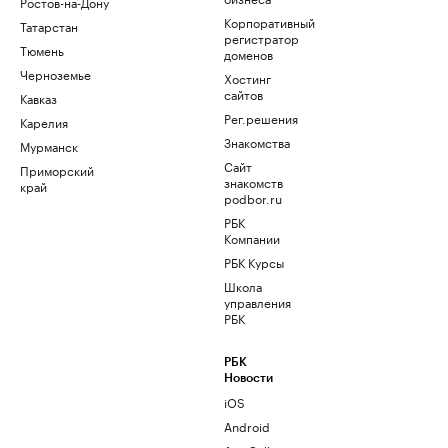
Ростов-на-Дону
Корпоративный
Татарстан
регистратор
Тюмень
доменов
Черноземье
Хостинг
сайтов
Кавказ
Рег.решения
Карелия
Знакомства
Мурманск
Сайт
Приморский
знакомств
край
podbor.ru
РБК
Компании
РБК Курсы
Школа
управления
РБК
РБК
Новости
iOS
Android