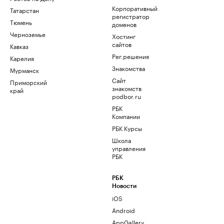
Корпоративный
Татарстан
регистратор
Тюмень
доменов
Черноземье
Хостинг
сайтов
Кавказ
Рег.решения
Карелия
Знакомства
Мурманск
Сайт
Приморский
знакомств
край
podbor.ru
РБК
Компании
РБК Курсы
Школа
управления
РБК
РБК
Новости
iOS
Android
AppGallery