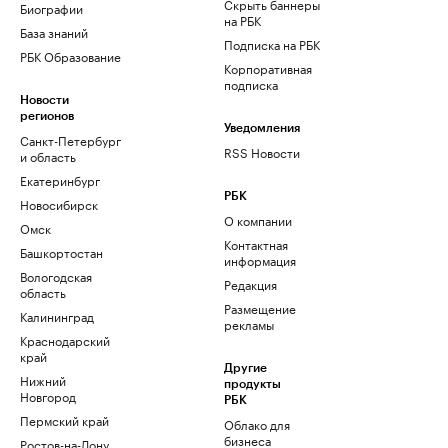
Скрыть баннеры
Биографии
на РБК
База знаний
Подписка на РБК
РБК Образование
Корпоративная
подписка
Новости
регионов
Уведомления
Санкт-Петербург
RSS Новости
и область
Екатеринбург
РБК
Новосибирск
О компании
Омск
Контактная
Башкортостан
информация
Вологодская
Редакция
область
Размещение
Калининград
рекламы
Краснодарский
край
Другие
Нижний
продукты
Новгород
РБК
Пермский край
Облако для
бизнеса
Ростов-на-Дону