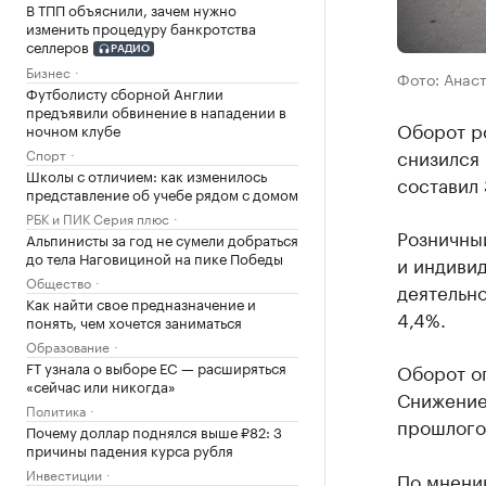
В ТПП объяснили, зачем нужно
изменить процедуру банкротства
селлеров
РАДИО
Бизнес
Фото: Анас
Футболисту сборной Англии
предъявили обвинение в нападении в
Оборот ро
ночном клубе
снизился 
Спорт
Школы с отличием: как изменилось
составил
представление об учебе рядом с домом
РБК и ПИК Серия плюс
Розничны
Альпинисты за год не сумели добраться
до тела Наговициной на пике Победы
и индиви
Общество
деятельно
Как найти свое предназначение и
4,4%.
понять, чем хочется заниматься
Образование
FT узнала о выборе ЕС — расширяться
Оборот оп
«сейчас или никогда»
Снижение
Политика
прошлого
Почему доллар поднялся выше ₽82: 3
причины падения курса рубля
Инвестиции
По мнени