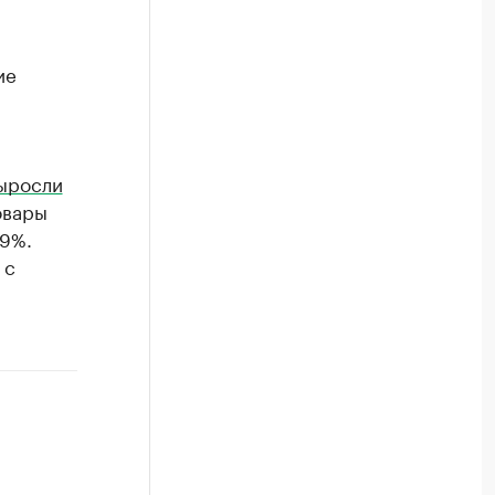
ие
ыросли
овары
,9%.
 с