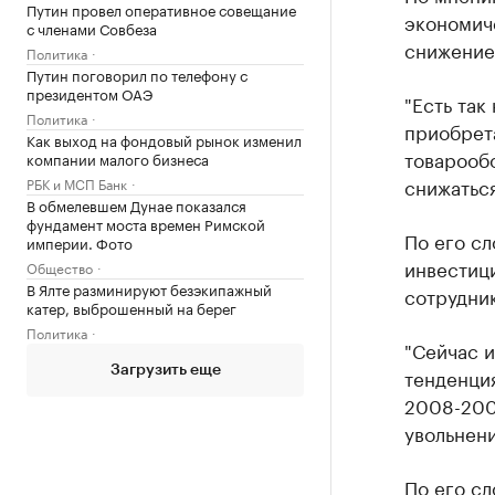
Путин провел оперативное совещание
экономиче
с членами Совбеза
снижение
Политика
Путин поговорил по телефону с
президентом ОАЭ
"Есть так
Политика
приобрета
Как выход на фондовый рынок изменил
товарообо
компании малого бизнеса
снижаться
РБК и МСП Банк
В обмелевшем Дунае показался
фундамент моста времен Римской
По его сл
империи. Фото
инвестиц
Общество
В Ялте разминируют безэкипажный
сотрудник
катер, выброшенный на берег
Политика
"Сейчас и
тенденция
Загрузить еще
2008-2009
увольнени
По его сл