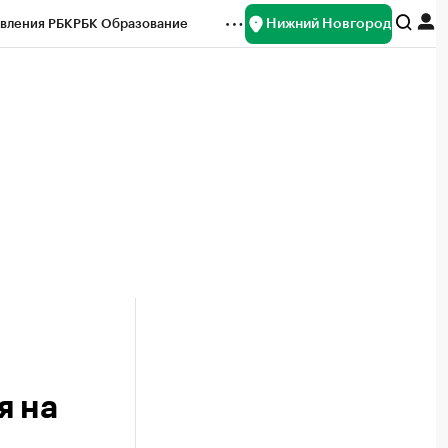
Нижний Новгород
вления РБК
РБК Образование
редитные рейтинги
Франшизы
нсы
Рынок наличной валюты
я на