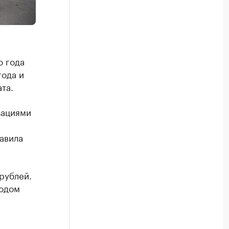
о года
года и
та.
зациями
авила
рублей.
иодом