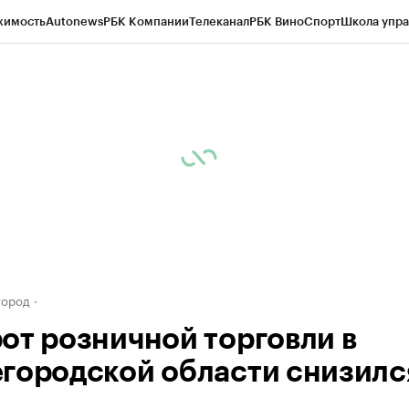
жимость
Autonews
РБК Компании
Телеканал
РБК Вино
Спорт
Школа упра
д
Стиль
Крипто
РБК Бизнес-среда
Дискуссионный клуб
Исследования
К
а контрагентов
Политика
Экономика
Бизнес
Технологии и медиа
Фина
город
от розничной торговли в
городской области снизилс