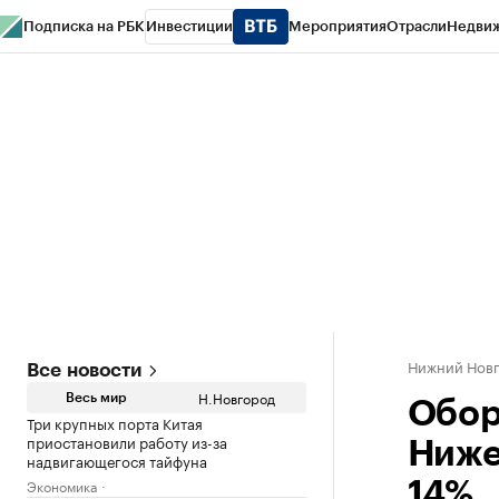
Подписка на РБК
Инвестиции
Мероприятия
Отрасли
Недви
РБК Курсы
РБК Life
Тренды
Визионеры
Национальные проекты
Горо
Газета
Спецпроекты СПб
Конференции СПб
Спецпроекты
Проверк
Нижний Нов
Все новости
Н.Новгород
Весь мир
Обор
Три крупных порта Китая
приостановили работу из-за
Ниже
надвигающегося тайфуна
Экономика
14%