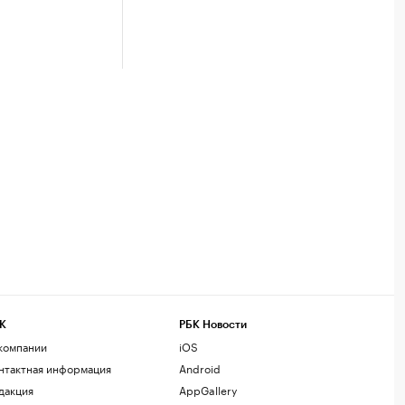
К
РБК Новости
компании
iOS
нтактная информация
Android
дакция
AppGallery