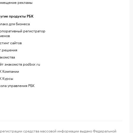
змещение рекламы
угие продукты РБК
лако для бизнеса
рпоративный регистратор
менов
стинг сайтов
г.решения
акомства
йт знакомств podbor.ru
К Компании
К Курсы
ола управления РБК
регистрации средства массовой информации выдано Федеральной