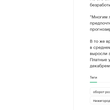
безработи
"Многим 
предпочте
прогнози
В то же 
в среднем
выросли з
Платные у
декабрем 
Теги
оборот ро
Нижегород