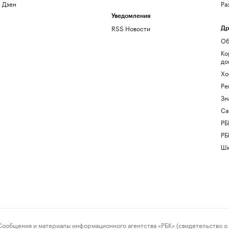
Дзен
Ра
Уведомления
RSS Новости
Др
Об
Ко
до
Хо
Ре
Зн
Са
РБ
РБ
Шк
ения и материалы информационного агентства «РБК» (свидетельство о 