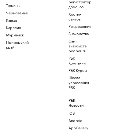
регистратор
Тюмень
доменов
Черноземье
Хостинг
сайтов
Кавказ
Рег.решения
Карелия
Знакомства
Мурманск
Сайт
Приморский
знакомств
край
podbor.ru
РБК
Компании
РБК Курсы
Школа
управления
РБК
РБК
Новости
iOS
Android
AppGallery