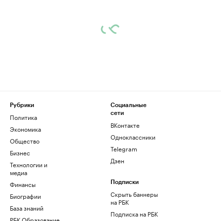
Рубрики
Социальные
сети
Политика
ВКонтакте
Экономика
Одноклассники
Общество
Telegram
Бизнес
Дзен
Технологии и
медиа
Финансы
Подписки
Скрыть баннеры
Биографии
на РБК
База знаний
Подписка на РБК
РБК Образование