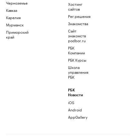
Черноземье
Хостинг
сайтов
Кавказ
Рег.решения
Карелия
Знакомства
Мурманск
Сайт
Приморский
знакомств
край
podbor.ru
РБК
Компании
РБК Курсы
Школа
управления
РБК
РБК
Новости
iOS
Android
AppGallery