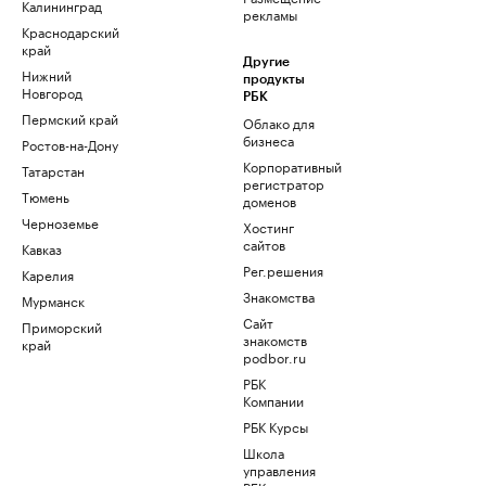
Калининград
рекламы
Краснодарский
край
Другие
Нижний
продукты
Новгород
РБК
Пермский край
Облако для
бизнеса
Ростов-на-Дону
Корпоративный
Татарстан
регистратор
Тюмень
доменов
Черноземье
Хостинг
сайтов
Кавказ
Рег.решения
Карелия
Знакомства
Мурманск
Сайт
Приморский
знакомств
край
podbor.ru
РБК
Компании
РБК Курсы
Школа
управления