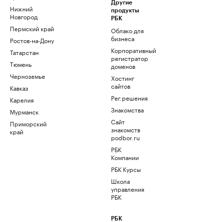
Другие
Нижний
продукты
Новгород
РБК
Пермский край
Облако для
бизнеса
Ростов-на-Дону
Корпоративный
Татарстан
регистратор
Тюмень
доменов
Черноземье
Хостинг
сайтов
Кавказ
Рег.решения
Карелия
Знакомства
Мурманск
Сайт
Приморский
знакомств
край
podbor.ru
РБК
Компании
РБК Курсы
Школа
управления
РБК
РБК