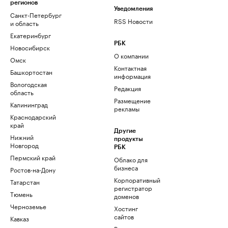
регионов
Уведомления
Санкт-Петербург
RSS Новости
и область
Екатеринбург
РБК
Новосибирск
О компании
Омск
Контактная
Башкортостан
информация
Вологодская
Редакция
область
Размещение
Калининград
рекламы
Краснодарский
край
Другие
Нижний
продукты
Новгород
РБК
Пермский край
Облако для
бизнеса
Ростов-на-Дону
Корпоративный
Татарстан
регистратор
Тюмень
доменов
Черноземье
Хостинг
сайтов
Кавказ