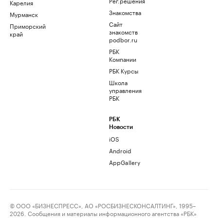
Рег.решения
Карелия
Знакомства
Мурманск
Сайт
Приморский
знакомств
край
podbor.ru
РБК
Компании
РБК Курсы
Школа
управления
РБК
РБК
Новости
iOS
Android
AppGallery
© ООО «БИЗНЕСПРЕСС», АО «РОСБИЗНЕСКОНСАЛТИНГ», 1995–
2026. Сообщения и материалы информационного агентства «РБК»