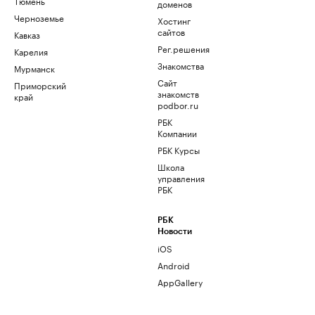
Тюмень
доменов
Черноземье
Хостинг
сайтов
Кавказ
Рег.решения
Карелия
Знакомства
Мурманск
Сайт
Приморский
знакомств
край
podbor.ru
РБК
Компании
РБК Курсы
Школа
управления
РБК
РБК
Новости
iOS
Android
AppGallery