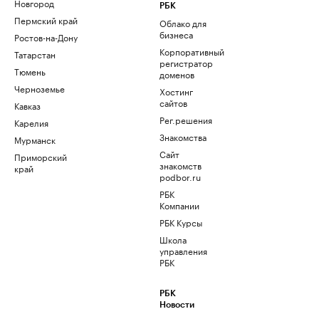
Новгород
РБК
Пермский край
Облако для
бизнеса
Ростов-на-Дону
Корпоративный
Татарстан
регистратор
Тюмень
доменов
Черноземье
Хостинг
сайтов
Кавказ
Рег.решения
Карелия
Знакомства
Мурманск
Сайт
Приморский
знакомств
край
podbor.ru
РБК
Компании
РБК Курсы
Школа
управления
РБК
РБК
Новости