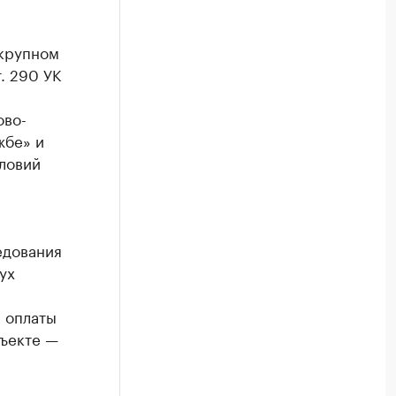
 крупном
. 290 УК
ово-
жбе» и
ловий
едования
ух
я оплаты
бъекте —