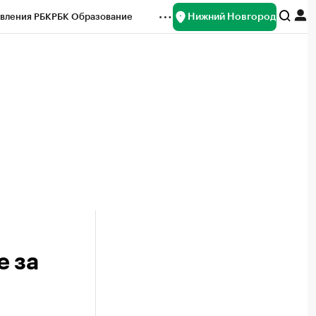
Нижний Новгород
вления РБК
РБК Образование
редитные рейтинги
Франшизы
нсы
Рынок наличной валюты
е за