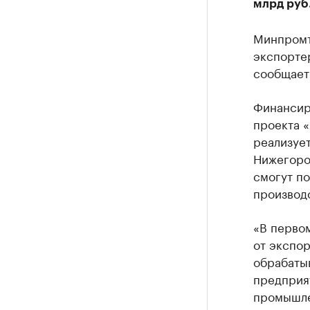
млрд руб
Минпромт
экспортер
сообщает
Финансир
проекта 
реализует
Нижегоро
смогут п
производс
«В перво
от экспор
обрабаты
предприя
промышле