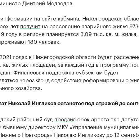
министр Дмитрий Медведев.
 информации на сайте кабмина, Нижегородская облас
трех лет
получит
на расселение аварийного жилья 973
19 году в регионе планируется 3,09 тыс. кв. м. жилья,
проживают 180 человек.
2021 годах в Нижегородской области будет расселен
. кв. жилых площадей, за каждый год в программу по
ждан. Финансовая поддержка субъектам будет
вляться через Фонд содействия реформированию жи
ного хозяйства.
ат Николай Ингликов останется под стражей до сен
дский районный суд
продлил
срок ареста экс-депута
и ​бывшему директору МКУ «Управление муниципальн
Нижнего Новгорода» Николаю Ингликову до 12 сентяб