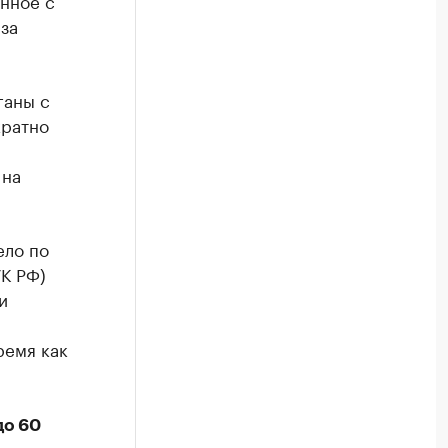
нное с
за
ганы с
кратно
 на
ело по
УК РФ)
и
ремя как
до 60