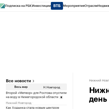
Подписка на РБК
Инвестиции
Мероприятия
Отрасли
Недви
РБК Курсы
РБК Life
Тренды
Визионеры
Национальные проекты
Горо
Газета
Спецпроекты СПб
Конференции СПб
Спецпроекты
Проверк
Нижний Нов
Все новости
Н.Новгород
Весь мир
Нижн
Второй «Метеор» для Ростова спустили
на воду в Нижегородской области
день
Нижний Новгород
Как Ходынка стала новым центром