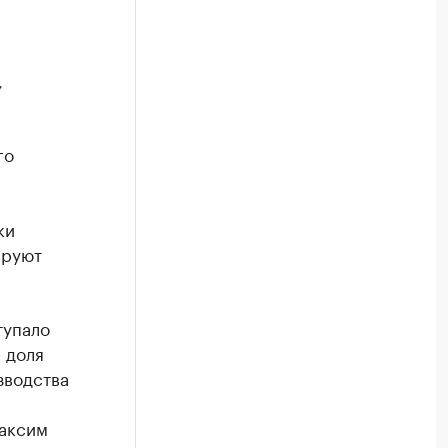
,
го
ки
ируют
тупало
 доля
зводства
Максим