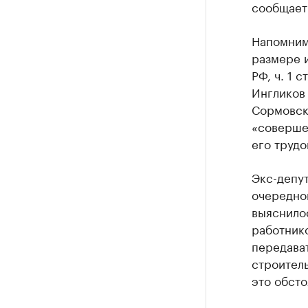
сообщает
Напомним
размере и
РФ, ч. 1 
Ингликов
Сормовско
«соверше
его трудо
Экс-депут
очередног
выяснилос
работник
передават
строител
это обсто