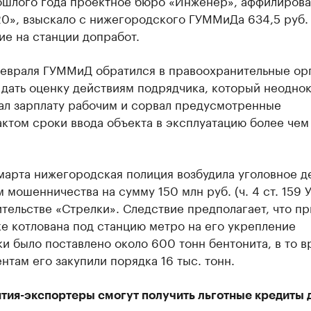
ошлого года проектное бюро «Инженер», аффилирова
0», взыскало с нижегородского ГУММиДа 634,5 руб. 
е на станции допработ.
февраля ГУММиД обратился в правоохранительные ор
 дать оценку действиям подрядчика, который неодно
ал зарплату рабочим и сорвал предусмотренные
ктом сроки ввода объекта в эксплуатацию более чем
марта нижегородская полиция возбудила уголовное д
 мошенничества на сумму 150 млн руб. (ч. 4 ст. 159 
тельстве «Стрелки». Следствие предполагает, что пр
е котлована под станцию метро на его укрепление
и было поставлено около 600 тонн бентонита, в то в
нтам его закупили порядка 16 тыс. тонн.
тия-экспортеры смогут получить льготные кредиты 