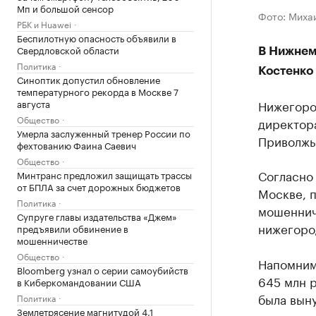
Мп и большой сенсор
Фото: Миха
РБК и Huawei
Беспилотную опасность объявили в
Свердловской области
В Нижнем
Политика
Костенко
Синоптик допустил обновление
температурного рекорда в Москве 7
августа
Нижегоро
Общество
директора
Умерла заслуженный тренер России по
Приволжье
фехтованию Фаина Саевич
Общество
Согласно
Минтранс предложил защищать трассы
от БПЛА за счет дорожных бюджетов
Москве, п
Политика
мошеннич
Супруге главы издательства «Джем»
нижегород
предъявили обвинение в
мошенничестве
Общество
Напомним
Bloomberg узнал о серии самоубийств
645 млн 
в Киберкомандовании США
была выну
Политика
Землетрясение магнитудой 4,1