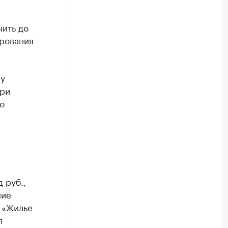
ить до
ирования
му
три
о
 руб.,
ние
 «Жилье
л