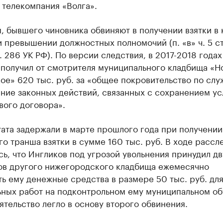
 телекомпания «Волга».
, бывшего чиновника обвиняют в получении взятки в
 превышении должностных полномочий (п. «в» ч. 5 ст
ст. 286 УК РФ). По версии следствия, в 2017-2018 годах
 получил от смотрителя муниципального кладбища «Н
е» 620 тыс. руб. за «общее покровительство по слу
ние законных действий, связанных с сохранением ус
вого договора».
ата задержали в марте прошлого года при получении
о транша взятки в сумме 160 тыс. руб. В ходе рассл
ь, что Ингликов под угрозой увольнения принудил дв
ов другого нижегородского кладбища ежемесячно
ь ему денежные средства в размере 50 тыс. руб. дл
ьных работ на подконтрольном ему муниципальном о
ятельство легло в основу второго обвинения.