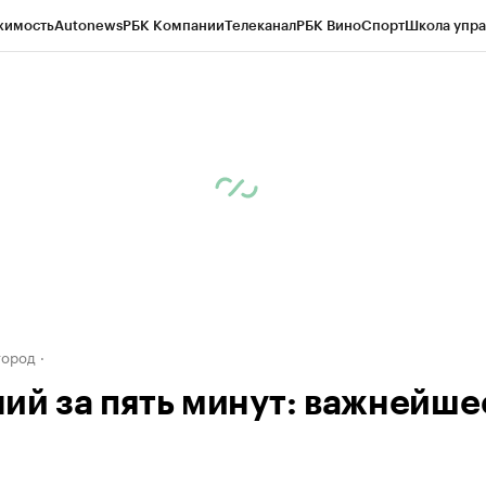
жимость
Autonews
РБК Компании
Телеканал
РБК Вино
Спорт
Школа упра
д
Стиль
Крипто
РБК Бизнес-среда
Дискуссионный клуб
Исследования
К
а контрагентов
Политика
Экономика
Бизнес
Технологии и медиа
Фина
город
ий за пять минут: важнейше