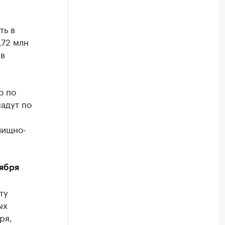
ть в
,72 млн
 в
о по
падут по
лищно-
тября
ту
ых
ря,