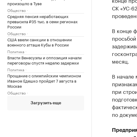
конце пр
произошло в Туве
СК «УС-62
Общество
проведени
Средняя пенсия неработающих
превысила ₽35 тыс. в семи регионах
России
В конце 
Общество
просьбой
США ввели санкции в отношении
военного атташе Кубы в России
задержив
Политика
госконтра
Власти Венесуэлы и оппозиция начали
месяц.
переговоры спустя неделю задержки
Политика
В начале 
Прощание с олимпийским чемпионом
Иваном Едешко пройдет 7 августа в
признакам
Москве
при строи
Общество
подготовк
Загрузить еще
фактическ
по докуме
Предприя