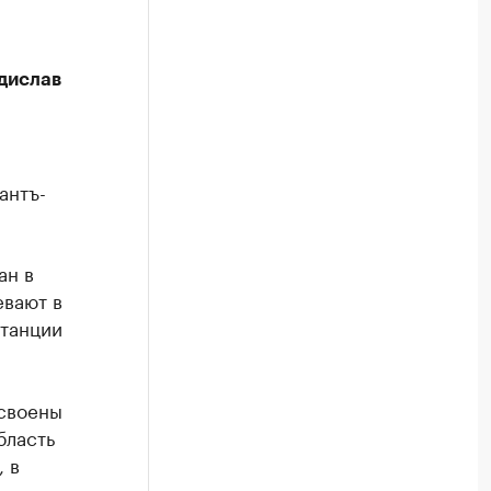
дислав
антъ-
ан в
евают в
станции
освоены
бласть
 в