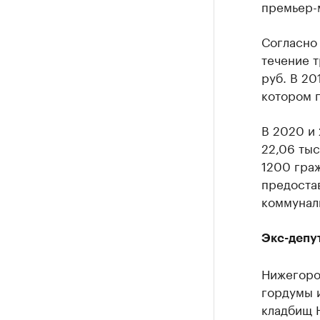
премьер-
Согласно
течение 
руб. В 20
котором 
В 2020 и 
22,06 тыс
1200 гра
предоста
коммуналь
Экс-депут
Нижегоро
гордумы 
кладбищ 