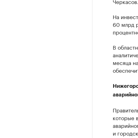
Черкасов
На инвес
60 млрд р
процентно
В областн
аналитиче
месяца н
обеспечи
Нижегоро
аварийно
Правител
которые в
аварийно
и городс