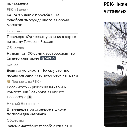
притяжения
РБК-Нижн
РБК и Stone
читаемых
Reuters узнал о просьбе США
освободить осужденного в России
морпеха
Политика
Премьера «Одиссеи» увеличила спрос
на поэму Гомера в России
Общество
Назван топ-30 самых востребованных
бизнес-книг июля
РАДИО
Бизнес
Великая усталость. Почему столько
людей сегодня чувствуют себя на грани
Подписка на РБК
Российско-киргизский центр ИТ-
компетенций откроют в Нижнем
Новгороде
Нижний Новгород
В Таиланде при стрельбе в школе
погибли два человека
Общество
Зачем смартфону телеобъектив, 200