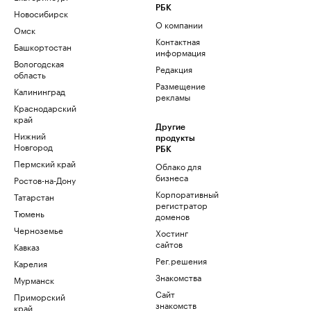
РБК
Новосибирск
О компании
Омск
Контактная
Башкортостан
информация
Вологодская
Редакция
область
Размещение
Калининград
рекламы
Краснодарский
край
Другие
Нижний
продукты
Новгород
РБК
Пермский край
Облако для
бизнеса
Ростов-на-Дону
Корпоративный
Татарстан
регистратор
Тюмень
доменов
Черноземье
Хостинг
сайтов
Кавказ
Рег.решения
Карелия
Знакомства
Мурманск
Сайт
Приморский
знакомств
край