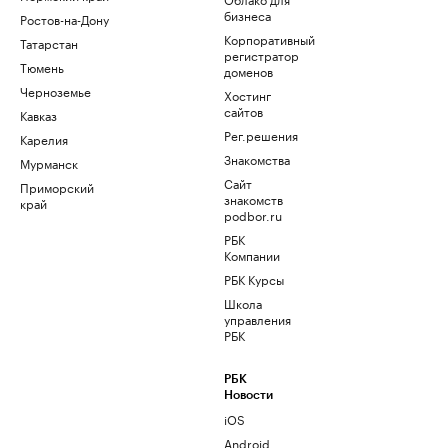
бизнеса
Ростов-на-Дону
Корпоративный
Татарстан
регистратор
Тюмень
доменов
Черноземье
Хостинг
сайтов
Кавказ
Рег.решения
Карелия
Знакомства
Мурманск
Сайт
Приморский
знакомств
край
podbor.ru
РБК
Компании
РБК Курсы
Школа
управления
РБК
РБК
Новости
iOS
Android