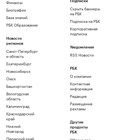
Финансы
Подписки
Скрыть баннеры
Биографии
на РБК
База знаний
Подписка на РБК
РБК Образование
Корпоративная
подписка
Новости
регионов
Уведомления
Санкт-Петербург
RSS Новости
и область
Екатеринбург
РБК
Новосибирск
О компании
Омск
Контактная
Башкортостан
информация
Вологодская
Редакция
область
Размещение
Калининград
рекламы
Краснодарский
край
Другие
Нижний
продукты
Новгород
РБК
Пермский край
Облако для