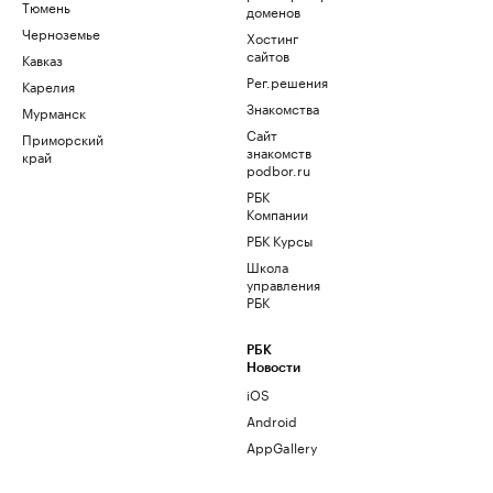
Тюмень
доменов
Черноземье
Хостинг
сайтов
Кавказ
Рег.решения
Карелия
Знакомства
Мурманск
Сайт
Приморский
знакомств
край
podbor.ru
РБК
Компании
РБК Курсы
Школа
управления
РБК
РБК
Новости
iOS
Android
AppGallery