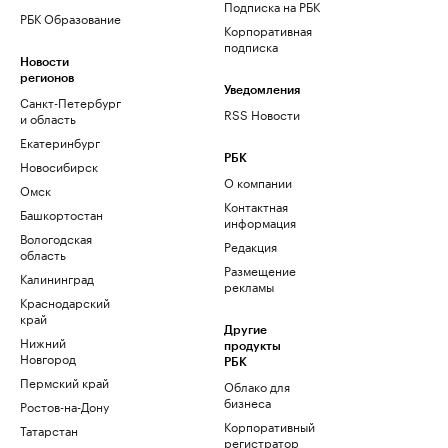
Подписка на РБК
РБК Образование
Корпоративная
подписка
Новости
регионов
Уведомления
Санкт-Петербург
RSS Новости
и область
Екатеринбург
РБК
Новосибирск
О компании
Омск
Контактная
Башкортостан
информация
Вологодская
Редакция
область
Размещение
Калининград
рекламы
Краснодарский
край
Другие
Нижний
продукты
Новгород
РБК
Пермский край
Облако для
бизнеса
Ростов-на-Дону
Корпоративный
Татарстан
регистратор