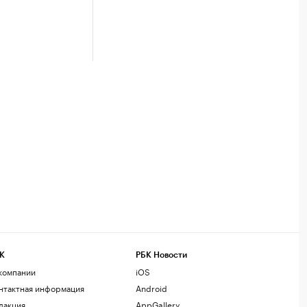
К
РБК Новости
компании
iOS
нтактная информация
Android
дакция
AppGallery