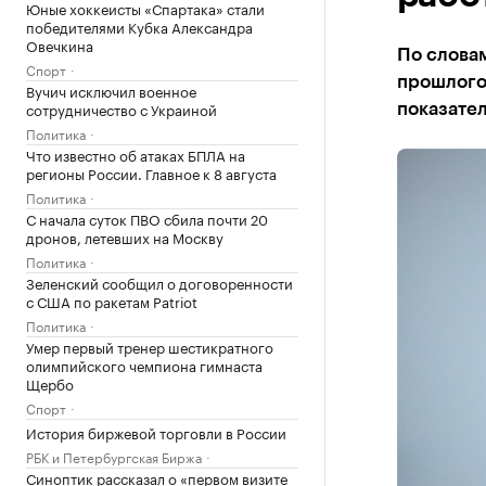
Юные хоккеисты «Спартака» стали
победителями Кубка Александра
Овечкина
По слова
Спорт
прошлого
Вучич исключил военное
сотрудничество с Украиной
показате
Политика
Что известно об атаках БПЛА на
регионы России. Главное к 8 августа
Политика
С начала суток ПВО сбила почти 20
дронов, летевших на Москву
Политика
Зеленский сообщил о договоренности
с США по ракетам Patriot
Политика
Умер первый тренер шестикратного
олимпийского чемпиона гимнаста
Щербо
Спорт
История биржевой торговли в России
РБК и Петербургская Биржа
Синоптик рассказал о «первом визите