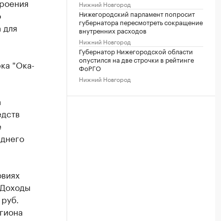
троения
Нижний Новгород
о
Нижегородский парламент попросит
губернатора пересмотреть сокращение
 для
внутренних расходов
Нижний Новгород
Губернатор Нижегородской области
опустился на две строчки в рейтинге
ка "Ока-
ФоРГО
Нижний Новгород
а
едств
е
еднего
овиях
 Доходы
 руб.
егиона