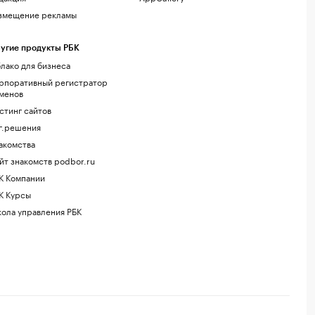
змещение рекламы
угие продукты РБК
лако для бизнеса
рпоративный регистратор
менов
стинг сайтов
г.решения
акомства
йт знакомств podbor.ru
К Компании
К Курсы
ола управления РБК