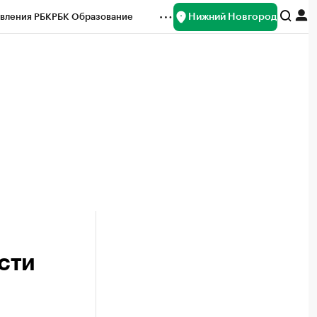
Нижний Новгород
вления РБК
РБК Образование
редитные рейтинги
Франшизы
нсы
Рынок наличной валюты
сти