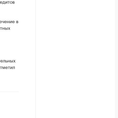
редитов
ечение в
стных
тельных
отметил