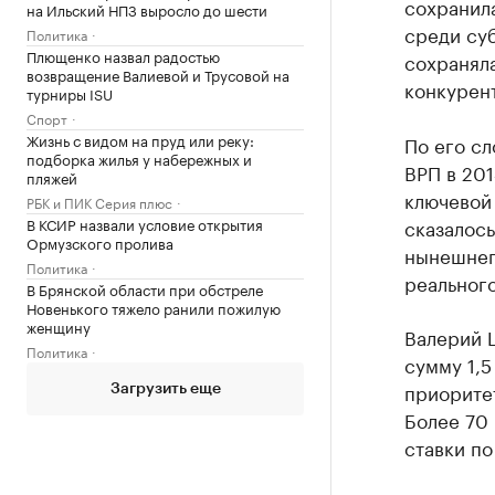
сохранил
на Ильский НПЗ выросло до шести
среди суб
Политика
Плющенко назвал радостью
сохранял
возвращение Валиевой и Трусовой на
конкурент
турниры ISU
Спорт
Жизнь с видом на пруд или реку:
По его сл
подборка жилья у набережных и
ВРП в 201
пляжей
ключевой 
РБК и ПИК Серия плюс
сказалось
В КСИР назвали условие открытия
Ормузского пролива
нынешнег
Политика
реальног
В Брянской области при обстреле
Новенького тяжело ранили пожилую
женщину
Валерий Ш
Политика
сумму 1,5
приорите
Загрузить еще
Более 70
ставки по