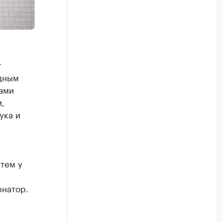
г
дным
сами
,
ука и
тем у
рнатор.