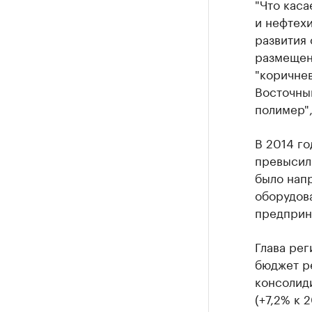
"Что кас
и нефтех
развития 
размещени
"коричне
Восточный
полимер",
В 2014 г
превысил 
было нап
оборудов
предприн
Глава рег
бюджет р
консолиди
(+7,2% к 