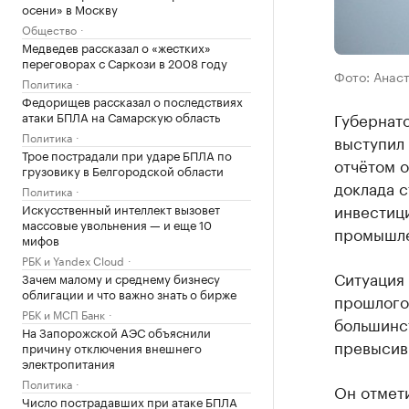
осени» в Москву
Общество
Медведев рассказал о «жестких»
переговорах с Саркози в 2008 году
Фото: Анас
Политика
Федорищев рассказал о последствиях
Губернат
атаки БПЛА на Самарскую область
Политика
выступил
Трое пострадали при ударе БПЛА по
отчётом о
грузовику в Белгородской области
доклада с
Политика
инвестици
Искусственный интеллект вызовет
массовые увольнения — и еще 10
промышле
мифов
РБК и Yandex Cloud
Ситуация 
Зачем малому и среднему бизнесу
облигации и что важно знать о бирже
прошлогод
РБК и МСП Банк
большинст
На Запорожской АЭС объяснили
превысив 
причину отключения внешнего
электропитания
Политика
Он отмети
Число пострадавших при атаке БПЛА