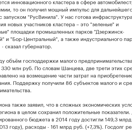
ается инновационного кластера в сфере автомобилес
имии, то он получил мощный импульс для дальнейшег
с запуском "РусВинила". У нас готова инфраструктура
я новых участников кластера – это "зеленые" и
вые" площадки промышленных парков "Дзержинск-
" и "Бор-Центральный", а также индустриального пар
 - сказал губернатор.
оду объём господдержки малого предпринимательств
330 млн руб. По словам Шанцева, две трети этих ср
равлено на возмещение части затрат на приобретени
ания. Поддержку получили 86 субъектов малого и ср
имательства.
иона также заявил, что в сложных экономических усл
егиона в целом сохранил положительные показатели.
рованного бюджета в 2014 году достигли 149,3 млрд
2013 году), расходы - 161 млрд руб. (+7,3%). Госдолг р