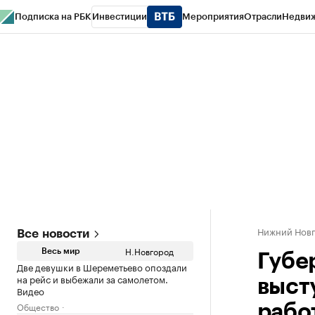
Подписка на РБК
Инвестиции
Мероприятия
Отрасли
Недви
РБК Курсы
РБК Life
Тренды
Визионеры
Национальные проекты
Горо
Газета
Спецпроекты СПб
Конференции СПб
Спецпроекты
Проверк
Нижний Нов
Все новости
Н.Новгород
Весь мир
Губе
Две девушки в Шереметьево опоздали
на рейс и выбежали за самолетом.
выст
Видео
Общество
рабо