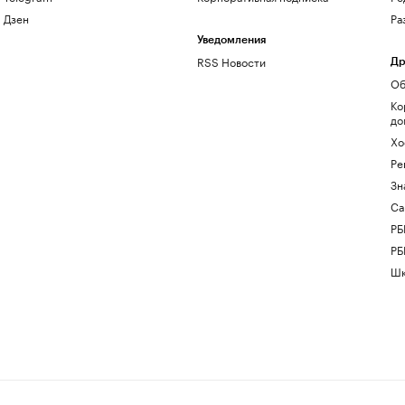
Дзен
Ра
Уведомления
RSS Новости
Др
Об
Ко
до
Хо
Ре
Зн
Са
РБ
РБ
Шк