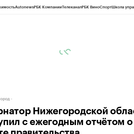
жимость
Autonews
РБК Компании
Телеканал
РБК Вино
Спорт
Школа упра
д
Стиль
Крипто
РБК Бизнес-среда
Дискуссионный клуб
Исследования
К
а контрагентов
Политика
Экономика
Бизнес
Технологии и медиа
Фина
город
рнатор Нижегородской обла
упил с ежегодным отчётом о
те правительства