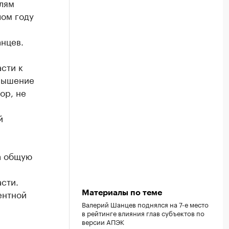
лям
лом году
нцев.
сти к
овышение
ор, не
й
а общую
сти.
ентной
Материалы по теме
Валерий Шанцев поднялся на 7-е место
в рейтинге влияния глав субъектов по
версии АПЭК