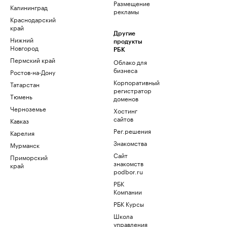
Размещение
Калининград
рекламы
Краснодарский
край
Другие
Нижний
продукты
Новгород
РБК
Пермский край
Облако для
бизнеса
Ростов-на-Дону
Корпоративный
Татарстан
регистратор
Тюмень
доменов
Черноземье
Хостинг
сайтов
Кавказ
Рег.решения
Карелия
Знакомства
Мурманск
Сайт
Приморский
знакомств
край
podbor.ru
РБК
Компании
РБК Курсы
Школа
управления