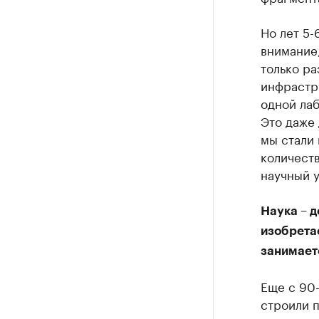
Но лет 5-
внимание,
только ра
инфрастру
одной ла
Это даже 
мы стали 
количеств
научный у
Наука – д
изобретае
занимаете
Еще с 90-
строили п