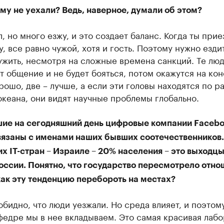
му не уехали? Ведь, наверное, думали об этом?
л, но много езжу, и это создает баланс. Когда ты при
у, все равно чужой, хотя и гость. Поэтому нужно ездит
жить, несмотря на сложные времена санкций. Те люд
 общение и не будет бояться, потом окажутся на кон
рошо, две – лучше, а если эти головы находятся по р
кеана, они видят научные проблемы глобально.
ие на сегодняшний день цифровые компании Facebo
вязаны с именами наших бывших соотечественников.
х IT-стран – Израиле – 20% населения – это выходцы
оссии. Понятно, что государство пересмотрело отно
как эту тенденцию перебороть на местах?
обидно, что люди уезжали. Но среда влияет, и поэтом
федре мы в нее вкладываем. Это самая красивая лаб