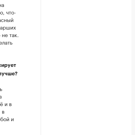
на
ю, что-
асный
тарших
 не так.
елать
сирует
 лучше?
ь
в
ё и в
 в
обой и