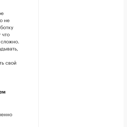
ое
о не
аботку
 что
 сложно.
адывать,
ть свой
чем
менно