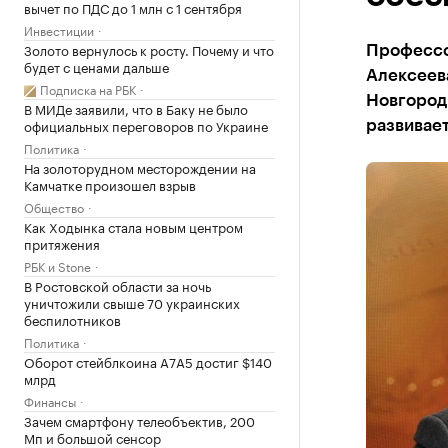
вычет по ПДС до 1 млн с 1 сентября
Инвестиции
Золото вернулось к росту. Почему и что
Профессор
будет с ценами дальше
Алексеев
Подписка на РБК
Новгород,
В МИДе заявили, что в Баку не было
официальных переговоров по Украине
развивает
Политика
На золоторудном месторождении на
Камчатке произошел взрыв
Общество
Как Ходынка стала новым центром
притяжения
РБК и Stone
В Ростовской области за ночь
уничтожили свыше 70 украинских
беспилотников
Политика
Оборот стейблкоина А7А5 достиг $140
млрд
Финансы
Зачем смартфону телеобъектив, 200
Мп и большой сенсор