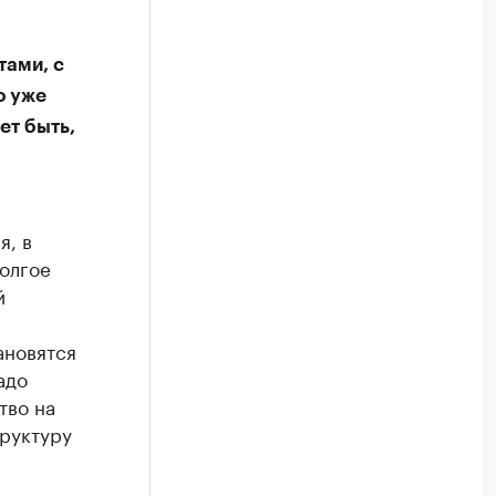
тами, с
о уже
ет быть,
я, в
долгое
й
ановятся
адо
тво на
руктуру