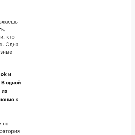
езжаешь
ь,
и, кто
е. Одна
азные
ok и
 В одной
 из
шение к
у на
оратория