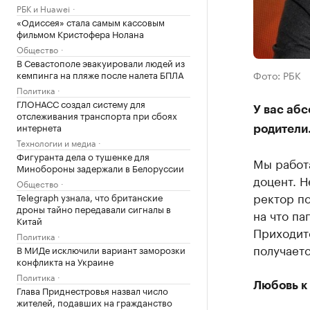
РБК и Huawei
«Одиссея» стала самым кассовым
фильмом Кристофера Нолана
Общество
В Севастополе эвакуировали людей из
Фото: РБК
кемпинга на пляже после налета БПЛА
Политика
ГЛОНАСС создал систему для
У вас абс
отслеживания транспорта при сбоях
интернета
родители
Технологии и медиа
Фигуранта дела о тушенке для
Мы работ
Минобороны задержали в Белоруссии
доцент. Н
Общество
ректор по
Telegraph узнала, что британские
дроны тайно передавали сигналы в
на что па
Китай
Приходитс
Политика
получаетс
В МИДе исключили вариант заморозки
конфликта на Украине
Политика
Любовь к 
Глава Приднестровья назвал число
жителей, подавших на гражданство