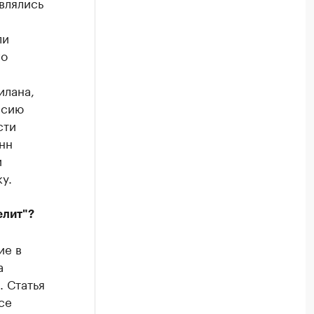
влялись
ли
го
илана,
ссию
сти
нн
и
у.
елит"?
ие в
а
 Статья
се