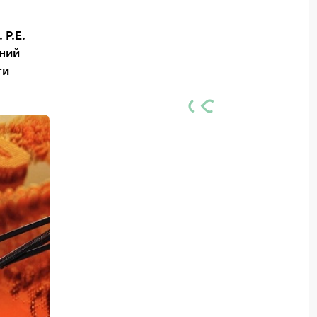
Р.Е.
ний
ги