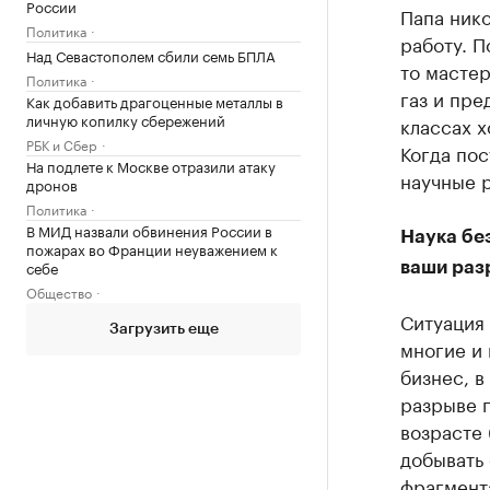
России
Папа нико
Политика
работу. П
Над Севастополем сбили семь БПЛА
то мастер
Политика
газ и пре
Как добавить драгоценные металлы в
личную копилку сбережений
классах х
РБК и Сбер
Когда пос
На подлете к Москве отразили атаку
научные р
дронов
Политика
В МИД назвали обвинения России в
Наука без
пожарах во Франции неуважением к
себе
ваши разр
Общество
Ситуация 
Загрузить еще
многие и 
бизнес, в
разрыве п
возрасте 
добывать 
фрагмент