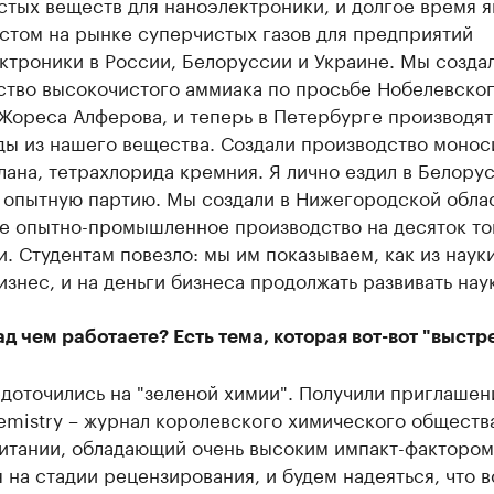
тых веществ для наноэлектроники, и долгое время я
стом на рынке суперчистых газов для предприятий
ктроники в России, Белоруссии и Украине. Мы созда
ство высокочистого аммиака по просьбе Нобелевско
Жореса Алферова, и теперь в Петербурге производят
ды из нашего вещества. Создали производство монос
ана, тетрахлорида кремния. Я лично ездил в Белору
ь опытную партию. Мы создали в Нижегородской обла
е опытно-промышленное производство на десяток то
. Студентам повезло: мы им показываем, как из наук
изнес, и на деньги бизнеса продолжать развивать наук
д чем работаете? Есть тема, которая вот-вот "выстр
доточились на "зеленой химии". Получили приглашен
emistry – журнал королевского химического обществ
итании, обладающий очень высоким импакт-фактором.
 на стадии рецензирования, и будем надеяться, что в