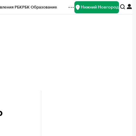
Нижний Новгород
вления РБК
РБК Образование
редитные рейтинги
Франшизы
нсы
Рынок наличной валюты
о