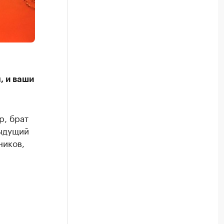
, и ваши
р, брат
дыдущий
ников,