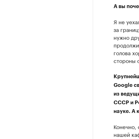
А вы поче
Я не уеха
за границ
нужно дру
продолжит
голова хо
стороны о
Крупнейш
Google с
из ведущи
СССР и Р
науке. А 
Конечно, 
нашей ка