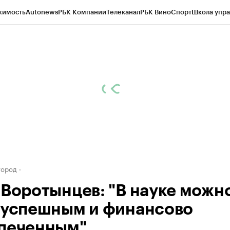
жимость
Autonews
РБК Компании
Телеканал
РБК Вино
Спорт
Школа упра
д
Стиль
Крипто
РБК Бизнес-среда
Дискуссионный клуб
Исследования
К
а контрагентов
Политика
Экономика
Бизнес
Технологии и медиа
Фина
город
 Воротынцев: "В науке можн
 успешным и финансово
печенным"