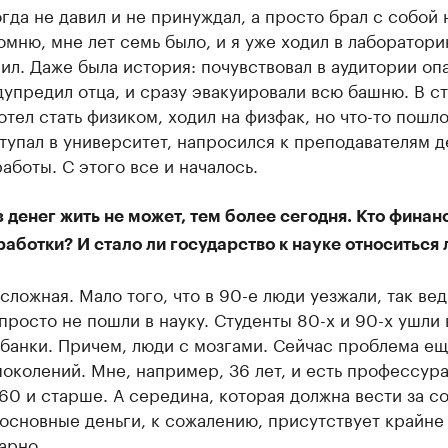
гда не давил и не принуждал, а просто брал с собой 
омню, мне лет семь было, и я уже ходил в лаборатори
ил. Даже была история: почувствовал в аудитории оп
дупредил отца, и сразу эвакуировали всю башню. В с
отел стать физиком, ходил на физфак, но что-то пошло
тупал в университет, напросился к преподавателям д
аботы. С этого все и началось.
 денег жить не может, тем более сегодня. Кто финан
аботки? И стало ли государство к науке относиться
сложная. Мало того, что в 90-е люди уезжали, так вед
просто не пошли в науку. Студенты 80-х и 90-х ушли 
 банки. Причем, люди с мозгами. Сейчас проблема ещ
околений. Мне, например, 36 лет, и есть профессура
60 и старше. А середина, которая должна вести за с
основные деньги, к сожалению, присутствует крайне
арно.