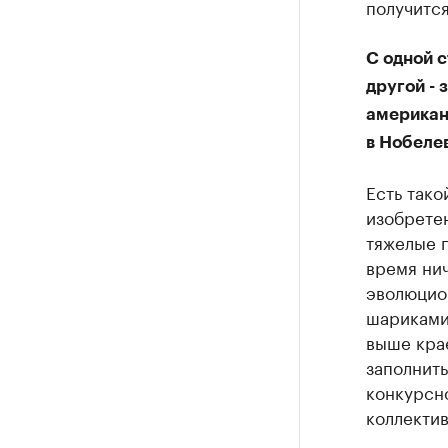
получится
С одной 
другой - 
американц
в Нобеле
Есть тако
изобретен
тяжелые г
время нич
эволюцио
шариками.
выше крае
заполнить
конкурсн
коллектив