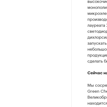
высокочис
монополи
микроэле
производ
лауреата 
светодио
дихлорсил
запускат
небольшо
продукции
сделать б
Сейчас на
Мы сосре
Green Ch
Великобр
находится