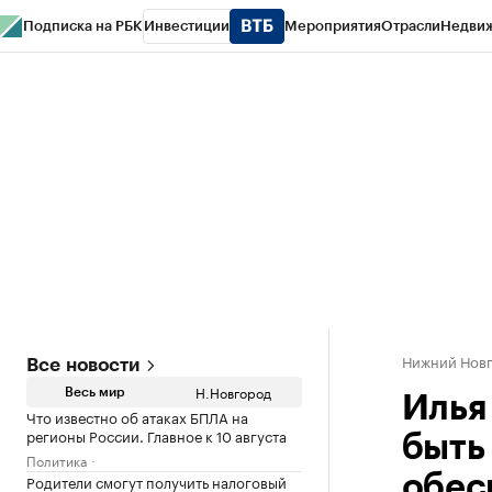
Подписка на РБК
Инвестиции
Мероприятия
Отрасли
Недви
РБК Курсы
РБК Life
Тренды
Визионеры
Национальные проекты
Горо
Газета
Спецпроекты СПб
Конференции СПб
Спецпроекты
Проверк
Нижний Нов
Все новости
Н.Новгород
Весь мир
Илья
Что известно об атаках БПЛА на
регионы России. Главное к 10 августа
быть
Политика
Родители смогут получить налоговый
обес