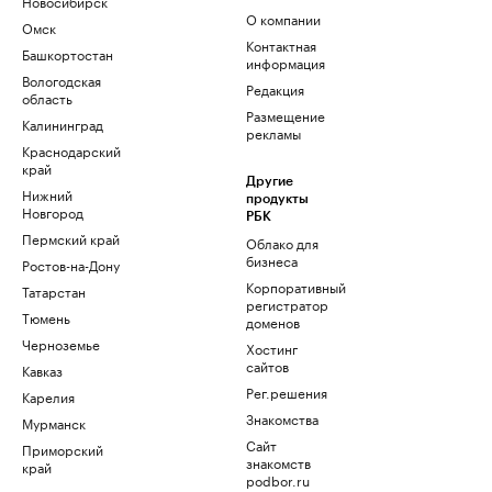
Новосибирск
О компании
Омск
Контактная
Башкортостан
информация
Вологодская
Редакция
область
Размещение
Калининград
рекламы
Краснодарский
край
Другие
Нижний
продукты
Новгород
РБК
Пермский край
Облако для
бизнеса
Ростов-на-Дону
Корпоративный
Татарстан
регистратор
Тюмень
доменов
Черноземье
Хостинг
сайтов
Кавказ
Рег.решения
Карелия
Знакомства
Мурманск
Сайт
Приморский
знакомств
край
podbor.ru