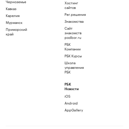
Черноземье
Хостинг
сайтов
Кавказ
Рег.решения
Карелия
Знакомства
Мурманск
Сайт
Приморский
знакомств
край
podbor.ru
РБК
Компании
РБК Курсы
Школа
управления
РБК
РБК
Новости
iOS
Android
AppGallery