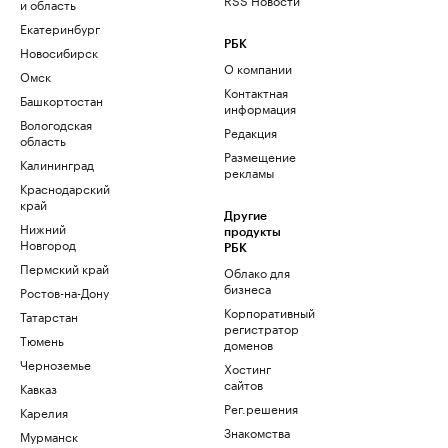
и область
Екатеринбург
РБК
Новосибирск
О компании
Омск
Контактная
Башкортостан
информация
Вологодская
Редакция
область
Размещение
Калининград
рекламы
Краснодарский
край
Другие
Нижний
продукты
Новгород
РБК
Пермский край
Облако для
бизнеса
Ростов-на-Дону
Корпоративный
Татарстан
регистратор
Тюмень
доменов
Черноземье
Хостинг
сайтов
Кавказ
Рег.решения
Карелия
Знакомства
Мурманск