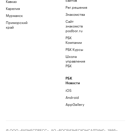
Кавказ
Рег.решения
Карелия
Знакомства
Мурманск
Сайт
Приморский
знакомств
край
podbor.ru
РБК
Компании
РБК Курсы
Школа
управления
РБК
РБК
Новости
iOS
Android
AppGallery
© ООО «БИЗНЕСПРЕСС», АО «РОСБИЗНЕСКОНСАЛТИНГ», 1995–