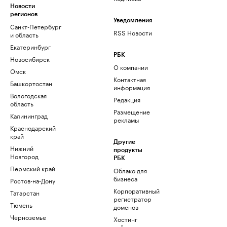
Новости
регионов
Уведомления
Санкт-Петербург
RSS Новости
и область
Екатеринбург
РБК
Новосибирск
О компании
Омск
Контактная
Башкортостан
информация
Вологодская
Редакция
область
Размещение
Калининград
рекламы
Краснодарский
край
Другие
Нижний
продукты
Новгород
РБК
Пермский край
Облако для
бизнеса
Ростов-на-Дону
Корпоративный
Татарстан
регистратор
Тюмень
доменов
Черноземье
Хостинг
сайтов