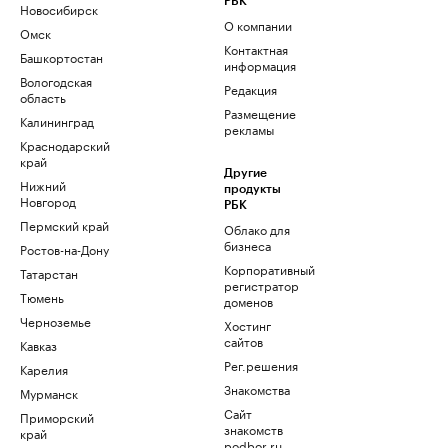
РБК
Новосибирск
О компании
Омск
Контактная
Башкортостан
информация
Вологодская
Редакция
область
Размещение
Калининград
рекламы
Краснодарский
край
Другие
Нижний
продукты
Новгород
РБК
Пермский край
Облако для
бизнеса
Ростов-на-Дону
Корпоративный
Татарстан
регистратор
Тюмень
доменов
Черноземье
Хостинг
сайтов
Кавказ
Рег.решения
Карелия
Знакомства
Мурманск
Сайт
Приморский
знакомств
край
podbor.ru