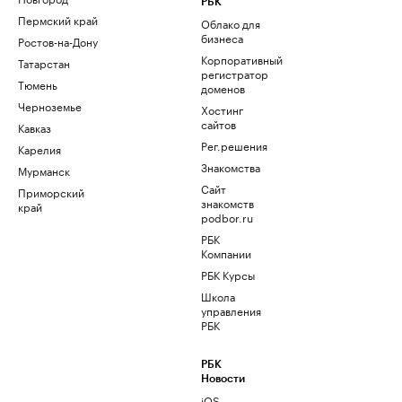
РБК
Пермский край
Облако для
бизнеса
Ростов-на-Дону
Корпоративный
Татарстан
регистратор
Тюмень
доменов
Черноземье
Хостинг
сайтов
Кавказ
Рег.решения
Карелия
Знакомства
Мурманск
Сайт
Приморский
знакомств
край
podbor.ru
РБК
Компании
РБК Курсы
Школа
управления
РБК
РБК
Новости
iOS