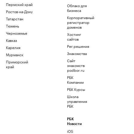
Пермский край
Облако для
бизнеса
Ростов-на-Дону
Корпоративный
Татарстан
регистратор
Тюмень
доменов
Черноземье
Хостинг
сайтов
Кавказ
Рег.решения
Карелия
Знакомства
Мурманск
Сайт
Приморский
знакомств
край
podbor.ru
РБК
Компании
РБК Курсы
Школа
управления
РБК
РБК
Новости
iOS