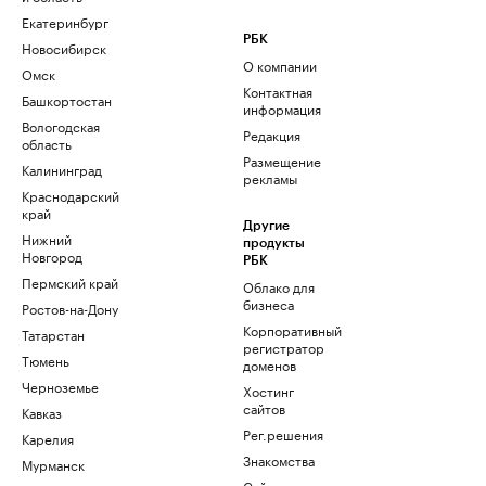
Екатеринбург
РБК
Новосибирск
О компании
Омск
Контактная
Башкортостан
информация
Вологодская
Редакция
область
Размещение
Калининград
рекламы
Краснодарский
край
Другие
Нижний
продукты
Новгород
РБК
Пермский край
Облако для
бизнеса
Ростов-на-Дону
Корпоративный
Татарстан
регистратор
Тюмень
доменов
Черноземье
Хостинг
сайтов
Кавказ
Рег.решения
Карелия
Знакомства
Мурманск
Сайт