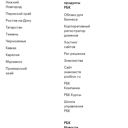
Нижний
продукты
Новгород
РБК
Пермский край
Облако для
бизнеса
Ростов-на-Дону
Корпоративный
Татарстан
регистратор
Тюмень
доменов
Черноземье
Хостинг
сайтов
Кавказ
Рег.решения
Карелия
Знакомства
Мурманск
Сайт
Приморский
знакомств
край
podbor.ru
РБК
Компании
РБК Курсы
Школа
управления
РБК
РБК
Новости