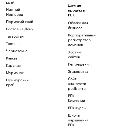
край
Другие
Нижний
продукты
Новгород
РБК
Пермский край
Облако для
бизнеса
Ростов-на-Дону
Корпоративный
Татарстан
регистратор
Тюмень
доменов
Черноземье
Хостинг
сайтов
Кавказ
Рег.решения
Карелия
Знакомства
Мурманск
Сайт
Приморский
знакомств
край
podbor.ru
РБК
Компании
РБК Курсы
Школа
управления
РБК