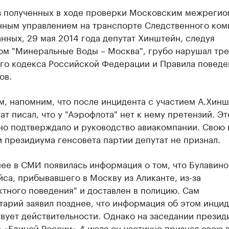
з полученных в ходе проверки Московским межреги
нным управлением на транспорте Следственного ком
нных, 29 мая 2014 года депутат Хинштейн, следуя
ом "Минеральные Воды – Москва", грубо нарушал тр
го кодекса Российской Федерации и Правила поведе
ов.
, напомним, что после инцидента с участием А.Хинш
ат писал, что у "Аэрофлота" нет к нему претензий. Эт
но подтверждало и руководство авиакомпании. Свою 
 президиума генсовета партии депутат не признал.
ее в СМИ появилась информация о том, что Булавино
йса, прибывавшего в Москву из Аликанте, из-за
тного поведения" и доставлен в полицию. Сам
арий заявил позднее, что информация об этом инцид
вует действительности. Однако на заседании презид
 «Единой России» 4 июля он частично признал свою в