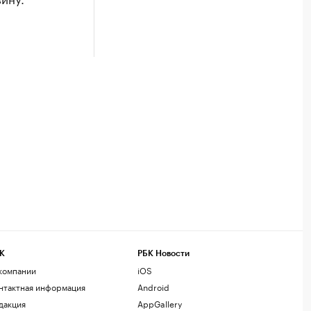
К
РБК Новости
компании
iOS
нтактная информация
Android
дакция
AppGallery