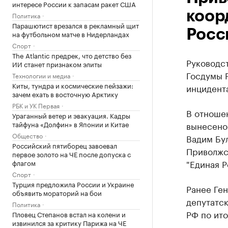
интересе России к запасам ракет США
коор
Политика
Парашютист врезался в рекламный щит
Росс
на футбольном матче в Нидерландах
Спорт
The Atlantic предрек, что детство без
Руководс
ИИ станет признаком элиты
Госдумы 
Технологии и медиа
Киты, тундра и космические пейзажи:
инцидента
зачем ехать в восточную Арктику
РБК и УК Первая
В отноше
Ураганный ветер и эвакуация. Кадры
тайфуна «Долфин» в Японии и Китае
вынесено
Общество
Вадим Бу
Российский пятиборец завоевал
Приволжс
первое золото на ЧЕ после допуска с
"Единая Р
флагом
Спорт
Турция предложила России и Украине
Ранее Ге
объявить мораторий на бои
депутатс
Политика
РФ по ито
Пловец Степанов встал на колени и
извинился за критику Парижа на ЧЕ