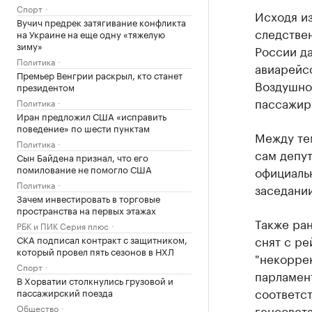
Спорт
Исходя и
Вучич предрек затягивание конфликта
следстве
на Украине на еще одну «тяжелую
зиму»
России да
Политика
авиарейс
Премьер Венгрии раскрыл, кто станет
Воздушно
президентом
пассажир
Политика
Иран предложил США «исправить
поведение» по шести пунктам
Между тем
Политика
сам депут
Сын Байдена признал, что его
помилование не помогло США
официаль
Политика
заседании
Зачем инвестировать в торговые
пространства на первых этажах
Также ран
РБК и ПИК Серия плюс
снят с ре
СКА подписал контракт с защитником,
который провел пять сезонов в НХЛ
"некоррек
Спорт
парламент
В Хорватии столкнулись грузовой и
соответст
пассажирский поезда
Общество
генсовета