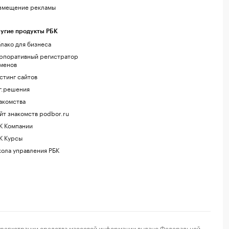
змещение рекламы
угие продукты РБК
лако для бизнеса
рпоративный регистратор
менов
стинг сайтов
г.решения
акомства
йт знакомств podbor.ru
К Компании
К Курсы
ола управления РБК
регистрации средства массовой информации выдано Федеральной