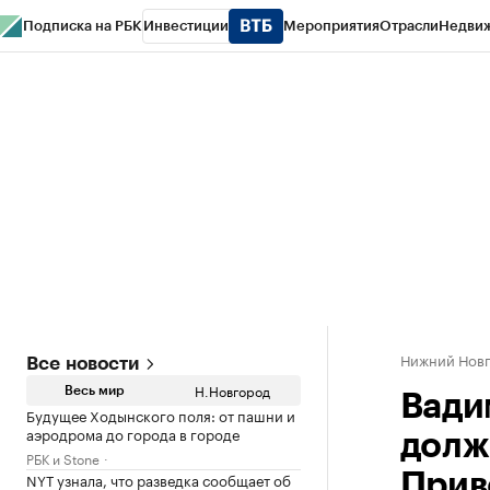
Подписка на РБК
Инвестиции
Мероприятия
Отрасли
Недви
РБК Курсы
РБК Life
Тренды
Визионеры
Национальные проекты
Горо
Газета
Спецпроекты СПб
Конференции СПб
Спецпроекты
Проверк
Нижний Нов
Все новости
Н.Новгород
Весь мир
Вади
Будущее Ходынского поля: от пашни и
аэродрома до города в городе
долж
РБК и Stone
NYT узнала, что разведка сообщает об
Прив