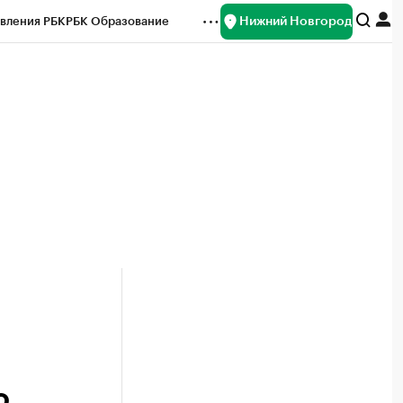
Нижний Новгород
вления РБК
РБК Образование
редитные рейтинги
Франшизы
нсы
Рынок наличной валюты
о