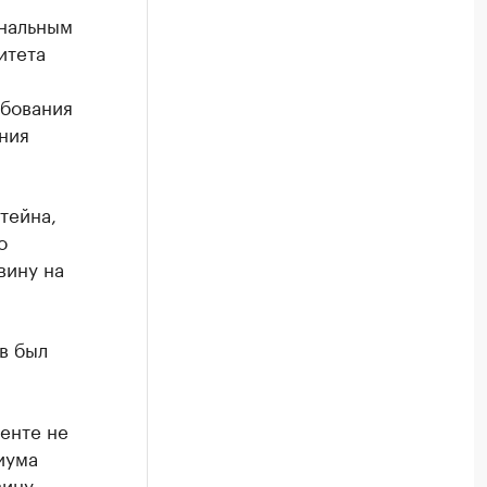
ональным
итета
ебования
ния
тейна,
о
вину на
в был
енте не
иума
ину.