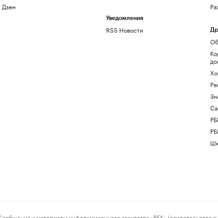
Дзен
Ра
Уведомления
RSS Новости
Др
Об
Ко
до
Хо
Ре
Зн
Са
РБ
РБ
Шк
ения и материалы информационного агентства «РБК» (свидетельство о 