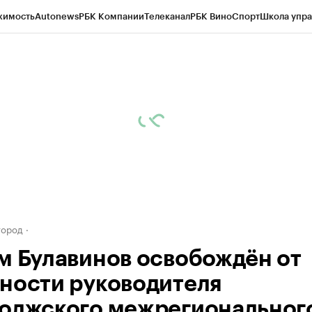
жимость
Autonews
РБК Компании
Телеканал
РБК Вино
Спорт
Школа упра
д
Стиль
Крипто
РБК Бизнес-среда
Дискуссионный клуб
Исследования
К
а контрагентов
Политика
Экономика
Бизнес
Технологии и медиа
Фина
город
м Булавинов освобождён от
ности руководителя
олжского межрегиональног