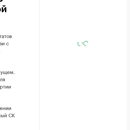
ой
татов
зи с
.
дущем.
ля
ртии
шении
ный СК