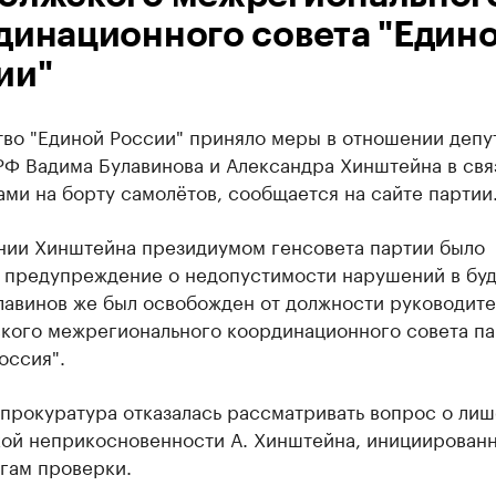
динационного совета "Един
ии"
тво "Единой России" приняло меры в отношении депу
РФ Вадима Булавинова и Александра Хинштейна в свя
ми на борту самолётов, сообщается на сайте партии
нии Хинштейна президиумом генсовета партии было
 предупреждение о недопустимости нарушений в бу
лавинов же был освобожден от должности руководите
кого межрегионального координационного совета па
оссия".
нпрокуратура отказалась рассматривать вопрос о ли
кой неприкосновенности А. Хинштейна, инициирован
гам проверки.