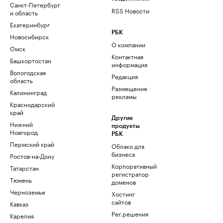
Санкт-Петербург
RSS Новости
и область
Екатеринбург
РБК
Новосибирск
О компании
Омск
Контактная
Башкортостан
информация
Вологодская
Редакция
область
Размещение
Калининград
рекламы
Краснодарский
край
Другие
Нижний
продукты
Новгород
РБК
Пермский край
Облако для
бизнеса
Ростов-на-Дону
Корпоративный
Татарстан
регистратор
Тюмень
доменов
Черноземье
Хостинг
сайтов
Кавказ
Рег.решения
Карелия