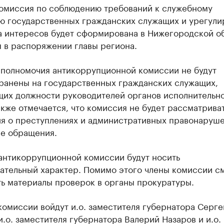
омиссия по соблюдению требований к служебному
ю государственных гражданских служащих и урегул
а интересов будет сформирована в Нижегородской об
 в распоряжении главы региона.
 полномочия антикоррупционной комиссии не будут
ранены на государственных гражданских служащих,
их должности руководителей органов исполнительн
акже отмечается, что комиссия не будет рассматрива
я о преступлениях и административных правонаруше
е обращения.
антикоррупционной комиссии будут носить
ательный характер. Помимо этого члены комиссии с
ть материалы проверок в органы прокуратуры.
комиссии войдут и.о. заместителя губернатора Серге
и.о. заместителя губернатора Валерий Назаров и и.о.