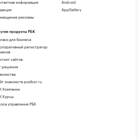
нтактная информация
Android
дакция
AppGallery
змещение рекламы
угие продукты РБК
лако для бизнеса
рпоративный регистратор
менов
стинг сайтов
г.решения
акомства
йт знакомств podbor.ru
К Компании
К Курсы
ола управления РБК