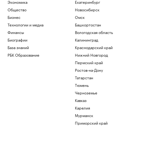
Экономика
Екатеринбург
подборка жилья у набережных и
пляжей
Общество
Новосибирск
РБК и ПИК Серия плюс
Бизнес
Омск
В Железногорске ввели режим ЧС из-за
Технологии и медиа
Башкортостан
отсутствия воды
Финансы
Вологодская область
Общество
«Аэрофлот» назвал дату
Биографии
Калининград
возобновления ежедневных рейсов в
База знаний
Краснодарский край
Абу-Даби
РБК Образование
Нижний Новгород
Общество
Пермский край
Лидеры сборной России по гимнастике
не получили визы на ЧЕ в Хорватии
Ростов-на-Дону
Спорт
Татарстан
Экспорт Германии в июне 2026 года
Тюмень
достиг рекордного уровня
Черноземье
Экономика
Кавказ
Загрузить еще
Карелия
Мурманск
Приморский край