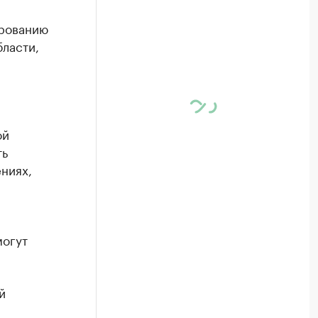
ированию
ласти,
ой
ть
ниях,
могут
й