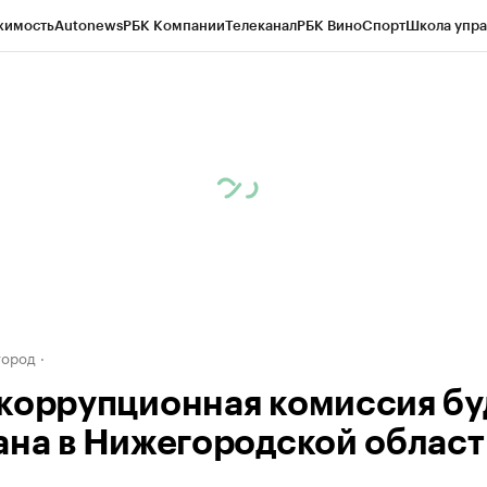
жимость
Autonews
РБК Компании
Телеканал
РБК Вино
Спорт
Школа упра
д
Стиль
Крипто
РБК Бизнес-среда
Дискуссионный клуб
Исследования
К
а контрагентов
Политика
Экономика
Бизнес
Технологии и медиа
Фина
город
коррупционная комиссия бу
ана в Нижегородской област