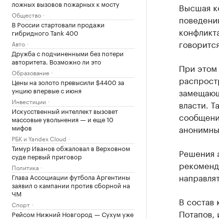
ложных вызовов пожарных к мосту
Высшая к
Общество
поведени
В России стартовали продажи
конфликт
гибридного Tank 400
говорится
Авто
Дружба с подчиненными без потери
авторитета. Возможно ли это
При этом
Образование
распрост
Цены на золото превысили $4400 за
унцию впервые с июня
замещающ
Инвестиции
власти. Т
Искусственный интеллект вызовет
сообщени
массовые увольнения — и еще 10
мифов
анонимны
РБК и Yandex Cloud
Тимур Иванов обжаловал в Верховном
Решения 
суде первый приговор
рекоменд
Политика
направля
Глава Ассоциации футбола Аргентины
заявил о кампании против сборной на
ЧМ
В состав 
Спорт
Потапов, 
Рейсом Нижний Новгород — Сухум уже