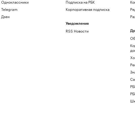
Одноклассники
Подписка на РБК
Ко
Telegram
Корпоративная подписка
Ре
Дзен
Ра
Уведомления
RSS Новости
Др
Об
Ко
до
Хо
Ре
Зн
Са
РБ
РБ
Шк