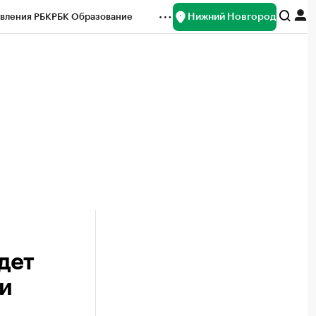
Нижний Новгород
вления РБК
РБК Образование
редитные рейтинги
Франшизы
нсы
Рынок наличной валюты
дет
и