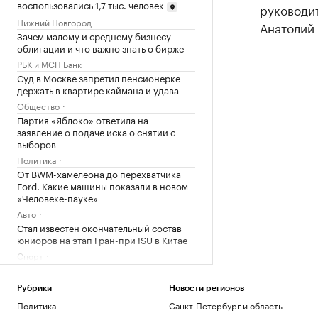
воспользовались 1,7 тыс. человек
руководи
Нижний Новгород
Анатолий 
Зачем малому и среднему бизнесу
облигации и что важно знать о бирже
РБК и МСП Банк
Суд в Москве запретил пенсионерке
держать в квартире каймана и удава
Общество
Партия «Яблоко» ответила на
заявление о подаче иска о снятии с
выборов
Политика
От BWM-хамелеона до перехватчика
Ford. Какие машины показали в новом
«Человеке-пауке»
Авто
Стал известен окончательный состав
юниоров на этап Гран-при ISU в Китае
Спорт
Регбийный клуб из Франции подвергся
кибератаке
Рубрики
Новости регионов
Спорт
Политика
Санкт-Петербург и область
Жизнь с видом на пруд или реку: