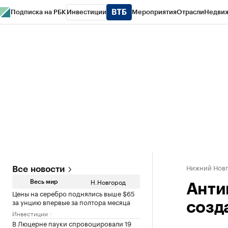
Подписка на РБК
Инвестиции
Мероприятия
Отрасли
Недви
РБК Курсы
РБК Life
Тренды
Визионеры
Национальные проекты
Горо
Газета
Спецпроекты СПб
Конференции СПб
Спецпроекты
Проверк
Нижний Нов
Все новости
Н.Новгород
Весь мир
Анти
Цены на серебро поднялись выше $65
за унцию впервые за полтора месяца
созд
Инвестиции
В Люцерне пауки спровоцировали 19