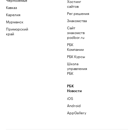
Хостинг
сайтов
Кавказ
Рег.решения
Карелия
Знакомства
Мурманск
Сайт
Приморский
знакомств
край
podbor.ru
РБК
Компании
РБК Курсы
Школа
управления
РБК
РБК
Новости
iOS
Android
AppGallery