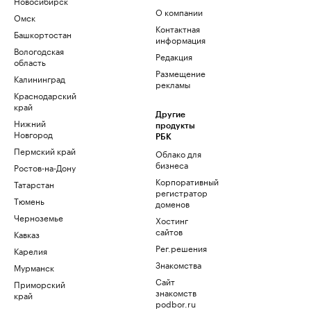
Новосибирск
О компании
Омск
Контактная
Башкортостан
информация
Вологодская
Редакция
область
Размещение
Калининград
рекламы
Краснодарский
край
Другие
Нижний
продукты
Новгород
РБК
Пермский край
Облако для
бизнеса
Ростов-на-Дону
Корпоративный
Татарстан
регистратор
Тюмень
доменов
Черноземье
Хостинг
сайтов
Кавказ
Рег.решения
Карелия
Знакомства
Мурманск
Сайт
Приморский
знакомств
край
podbor.ru