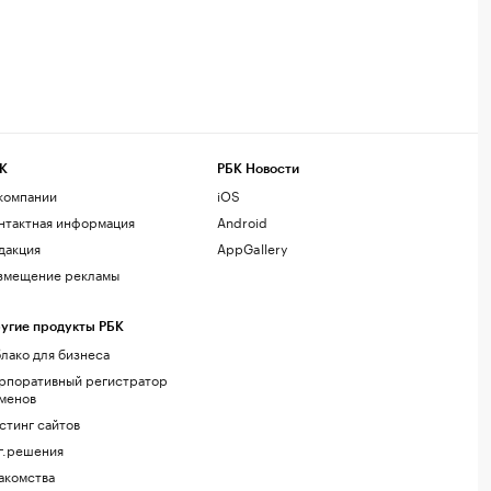
К
РБК Новости
компании
iOS
нтактная информация
Android
дакция
AppGallery
змещение рекламы
угие продукты РБК
лако для бизнеса
рпоративный регистратор
менов
стинг сайтов
г.решения
акомства