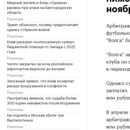
Мирный житель и боец «Орлана»
ранены при атаке на Белгородскую
нояб
область
Политика
Трамп объяснил, почему предпочитает
Арбитраж
сделку с Ираном войне
футбольно
Политика
"Волга" б
Киев раскрыл «колоссальную сумму»
бюджетной помощи от Запада с 2022
года
"Волга" з
Политика
клуба он 
Число закрытых за ночь российских
в перехо
аэропортов выросло до восьми
Политика
Залужный заявил, что Киев исчерпал
Однако су
ресурс вооружений в конфликте
заплатил.
Политика
млн рубле
Лантратова заявила, что судьба более
300 курян неизвестна после вторжения
Политика
В апреле
На подлете к Москве сбили три
арбитражн
беспилотника
млн рубле
Политика