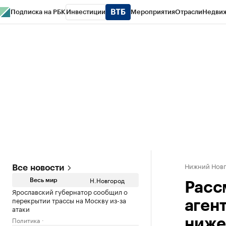
Подписка на РБК
Инвестиции
Мероприятия
Отрасли
Недви
РБК Курсы
РБК Life
Тренды
Визионеры
Национальные проекты
Горо
Газета
Спецпроекты СПб
Конференции СПб
Спецпроекты
Проверк
Нижний Нов
Все новости
Н.Новгород
Весь мир
Расс
Ярославский губернатор сообщил о
перекрытии трассы на Москву из-за
аген
атаки
Политика
ниже