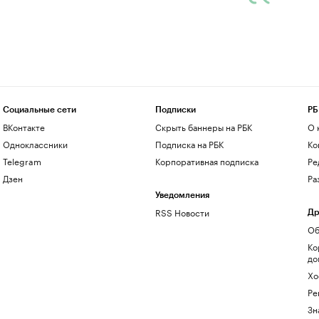
Социальные сети
Подписки
РБ
ВКонтакте
Скрыть баннеры на РБК
О 
Одноклассники
Подписка на РБК
Ко
Telegram
Корпоративная подписка
Ре
Дзен
Ра
Уведомления
RSS Новости
Др
Об
Ко
до
Хо
Ре
Зн