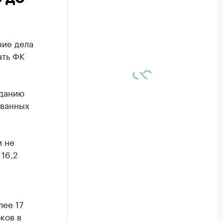
ние дела
ать ФК
аданию
ованных
и не
16,2
лее 17
ков в