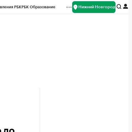
Нижний Новгород
вления РБК
РБК Образование
редитные рейтинги
Франшизы
нсы
Рынок наличной валюты
 до