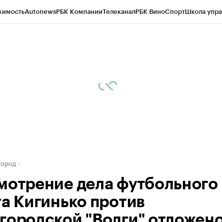
жимость
Autonews
РБК Компании
Телеканал
РБК Вино
Спорт
Школа упра
д
Стиль
Крипто
РБК Бизнес-среда
Дискуссионный клуб
Исследования
К
а контрагентов
Политика
Экономика
Бизнес
Технологии и медиа
Фина
город
мотрение дела футбольного
та Кигинько против
городской "Волги" отложено