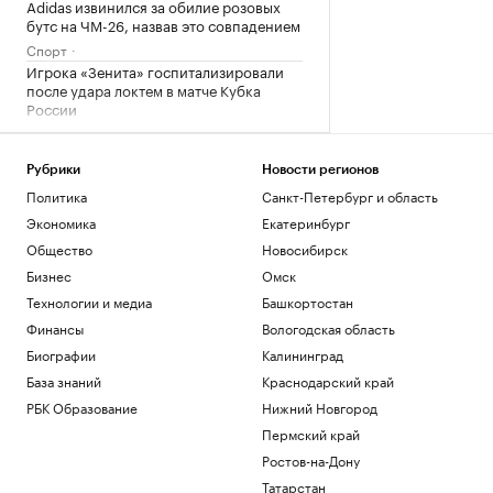
Adidas извинился за обилие розовых
бутс на ЧМ-26, назвав это совпадением
Спорт
Игрока «Зенита» госпитализировали
после удара локтем в матче Кубка
России
Спорт
Росстандарт запретил продажу
некоторых грузовиков Dongfeng и
Рубрики
Новости регионов
Zoomlion
Политика
Санкт-Петербург и область
Бизнес
Экономика
Екатеринбург
Затраты на строительство ТЭС для
Общество
Новосибирск
БАМа и Сухого Лога выросли на треть
Бизнес
Омск
Бизнес
Технологии и медиа
Башкортостан
Счетная палата оценила зависимость
науки от зарубежного оборудования
Финансы
Вологодская область
Общество
Биографии
Калининград
База знаний
Краснодарский край
Загрузить еще
РБК Образование
Нижний Новгород
Пермский край
Ростов-на-Дону
Татарстан