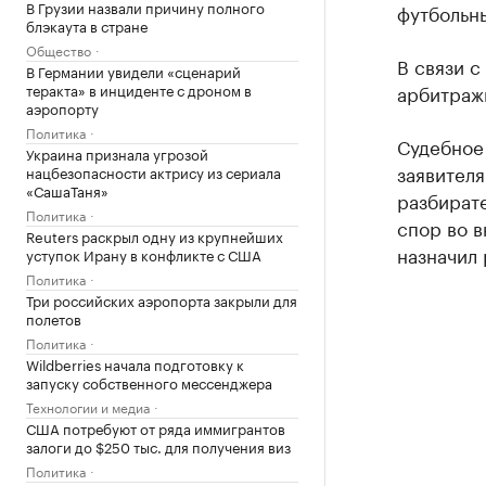
В Грузии назвали причину полного
футбольны
блэкаута в стране
Общество
В связи с
В Германии увидели «сценарий
теракта» в инциденте с дроном в
арбитраж
аэропорту
Политика
Судебное 
Украина признала угрозой
заявителя
нацбезопасности актрису из сериала
«СашаТаня»
разбирате
Политика
спор во в
Reuters раскрыл одну из крупнейших
назначил 
уступок Ирану в конфликте с США
Политика
Три российских аэропорта закрыли для
полетов
Политика
Wildberries начала подготовку к
запуску собственного мессенджера
Технологии и медиа
США потребуют от ряда иммигрантов
залоги до $250 тыс. для получения виз
Политика