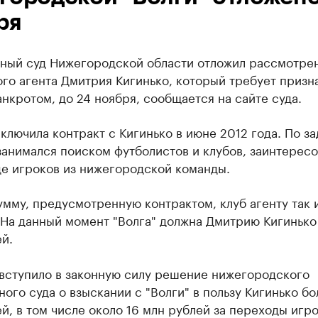
ря
ный суд Нижегородской области отложил рассмотре
го агента Дмитрия Кигинько, который требует призн
анкротом, до 24 ноября, сообщается на сайте суда.
аключила контракт с Кигинько в июне 2012 года. По з
занимался поиском футболистов и клубов, заинтерес
де игроков из нижегородской команды.
мму, предусмотренную контрактом, клуб агенту так 
 На данный момент "Волга" должна Дмитрию Кигинько 
й.
 вступило в законную силу решение нижегородского
ого суда о взыскании с "Волги" в пользу Кигинько бо
й, в том числе около 16 млн рублей за переходы игро