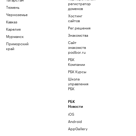
регистратор
Тюмень
доменов
Черноземье
Хостинг
сайтов
Кавказ
Рег.решения
Карелия
Знакомства
Мурманск
Сайт
Приморский
знакомств
край
podbor.ru
РБК
Компании
РБК Курсы
Школа
управления
РБК
РБК
Новости
iOS
Android
AppGallery