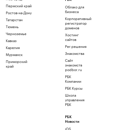
Пермский край
Облако для
бизнеса
Ростов-на-Дону
Корпоративный
Татарстан
регистратор
Тюмень
доменов
Черноземье
Хостинг
сайтов
Кавказ
Рег.решения
Карелия
Знакомства
Мурманск
Сайт
Приморский
знакомств
край
podbor.ru
РБК
Компании
РБК Курсы
Школа
управления
РБК
РБК
Новости
iOS