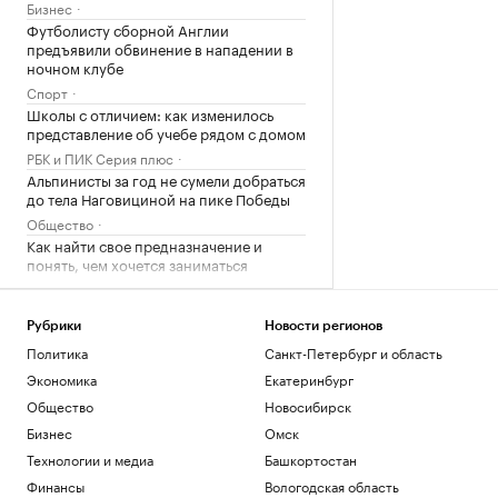
Бизнес
Футболисту сборной Англии
предъявили обвинение в нападении в
ночном клубе
Спорт
Школы с отличием: как изменилось
представление об учебе рядом с домом
РБК и ПИК Серия плюс
Альпинисты за год не сумели добраться
до тела Наговициной на пике Победы
Общество
Как найти свое предназначение и
понять, чем хочется заниматься
Образование
FT узнала о выборе ЕС — расширяться
«сейчас или никогда»
Рубрики
Новости регионов
Политика
Санкт-Петербург и область
Политика
Почему доллар поднялся выше ₽82: 3
Экономика
Екатеринбург
причины падения курса рубля
Общество
Новосибирск
Инвестиции
Бизнес
Омск
Путин провел оперативное совещание
Технологии и медиа
Башкортостан
с членами Совбеза
Финансы
Вологодская область
Политика