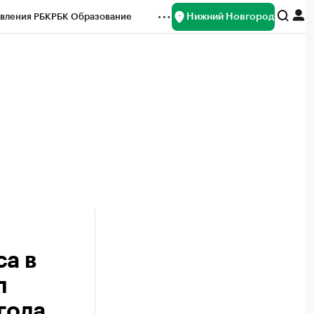
Нижний Новгород
вления РБК
РБК Образование
редитные рейтинги
Франшизы
нсы
Рынок наличной валюты
а в
л
года