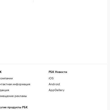
К
РБК Новости
компании
iOS
нтактная информация
Android
дакция
AppGallery
змещение рекламы
угие продукты РБК