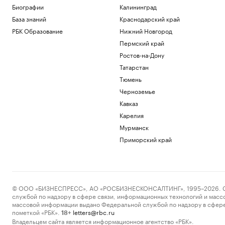
Путин поговорил по телефону с
Биографии
Калининград
президентом ОАЭ
База знаний
Краснодарский край
Политика
РБК Образование
Нижний Новгород
Как выход на фондовый рынок изменил
компании малого бизнеса
Пермский край
РБК и МСП Банк
Ростов-на-Дону
В обмелевшем Дунае показался
Татарстан
фундамент моста времен Римской
Тюмень
империи. Фото
Черноземье
Общество
В Ялте разминируют безэкипажный
Кавказ
катер, выброшенный на берег
Карелия
Политика
Мурманск
Российский защитник Мироманов
Приморский край
вернулся из НХЛ и перешел в СКА
Спорт
Загрузить еще
© ООО «БИЗНЕСПРЕСС», АО «РОСБИЗНЕСКОНСАЛТИНГ», 1995–2026. Сообщ
службой по надзору в сфере связи, информационных технологий и масс
массовой информации выдано Федеральной службой по надзору в сфере
пометкой «РБК».
letters@rbc.ru
18+
Владельцем сайта является информационное агентство «РБК».