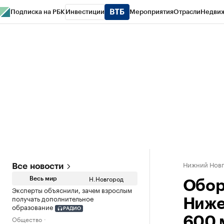
Подписка на РБК
Инвестиции
Мероприятия
Отрасли
Недви
РБК Курсы
РБК Life
Тренды
Визионеры
Национальные проекты
Горо
Газета
Спецпроекты СПб
Конференции СПб
Спецпроекты
Проверк
Нижний Нов
Все новости
Н.Новгород
Весь мир
Обор
Эксперты объяснили, зачем взрослым
получать дополнительное
Ниже
образование
РАДИО
Общество
600 