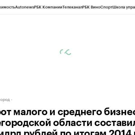
жимость
Autonews
РБК Компании
Телеканал
РБК Вино
Спорт
Школа упра
д
Стиль
Крипто
РБК Бизнес-среда
Дискуссионный клуб
Исследования
К
а контрагентов
Политика
Экономика
Бизнес
Технологии и медиа
Фина
город
от малого и среднего бизнес
городской области состави
млрд рублей по итогам 2014 