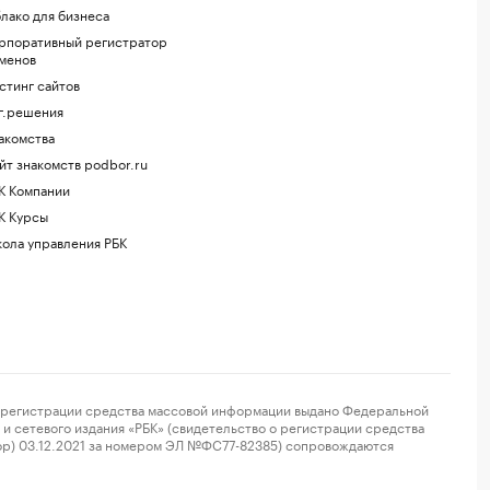
лако для бизнеса
рпоративный регистратор
менов
стинг сайтов
г.решения
акомства
йт знакомств podbor.ru
К Компании
К Курсы
ола управления РБК
регистрации средства массовой информации выдано Федеральной
и сетевого издания «РБК» (свидетельство о регистрации средства
ор) 03.12.2021 за номером ЭЛ №ФС77-82385) сопровождаются