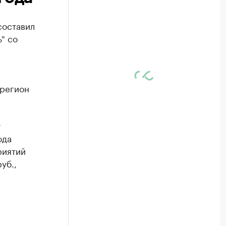
составил
" со
 регион
т
ода
риятий
уб.,