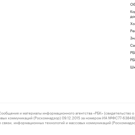
Об
Ко
до
Хо
Ре
Зн
Са
РБ
РБ
Шк
ения и материалы информационного агентства «РБК» (свидетельство о 
овых коммуникаций (Роскомнадзор) 09.12.2015 за номером ИА №ФС77-63848) 
 связи, информационных технологий и массовых коммуникаций (Роскомнадз