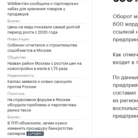
Wildberries сообщила о партнерских
хабах для хранения товаров у
продавцов
Оборот м
Бизнес
600 млрд 
Цены на медь показали самый долгий
ссылкой 
период роста с 2020 года
предприн
Инвестиции
Собянин отчитался о строительстве
соцобъектов в Москве
Как отмеч
Общество
входит в 
Назван район Москвы с ростом цен на
новостройки в июле в 1,75 раза
Недвижимость
По данным
Каллас заявила о новых санкциях
предприят
против России
составил
Политика
из регион
На отраслевом форуме в Москве
обсудили проблемы и перспективы
воспольз
рынка такси
предприн
Бизнес
В ТПП объяснили, зачем нужно
изменить процедуру банкротства
селлеров
РАДИО