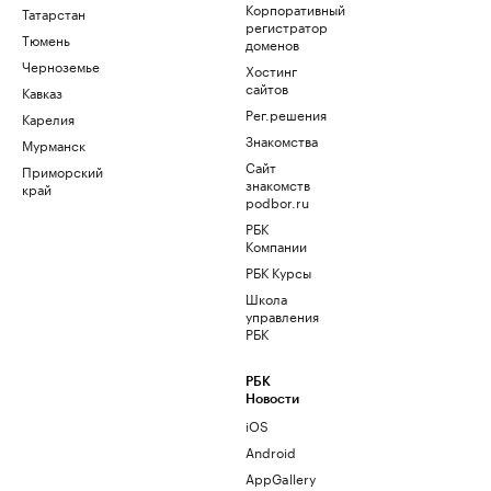
Корпоративный
Татарстан
регистратор
Тюмень
доменов
Черноземье
Хостинг
сайтов
Кавказ
Рег.решения
Карелия
Знакомства
Мурманск
Сайт
Приморский
знакомств
край
podbor.ru
РБК
Компании
РБК Курсы
Школа
управления
РБК
РБК
Новости
iOS
Android
AppGallery