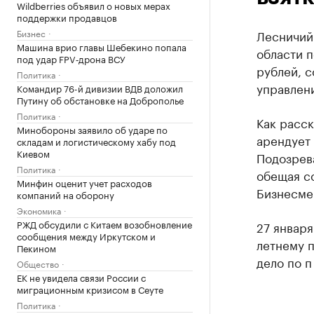
Wildberries объявил о новых мерах
поддержки продавцов
Бизнес
Лесничий
Машина врио главы Шебекино попала
области п
под удар FPV‑дрона ВСУ
рублей, 
Политика
управлени
Командир 76-й дивизии ВДВ доложил
Путину об обстановке на Доброполье
Политика
Как расск
Минобороны заявило об ударе по
арендует 
складам и логистическому хабу под
Киевом
Подозрева
Политика
обещая с
Минфин оценит учет расходов
Бизнесме
компаний на оборону
Экономика
РЖД обсудили с Китаем возобновление
27 января
сообщения между Иркутском и
летнему 
Пекином
дело по п
Общество
ЕК не увидела связи России с
миграционным кризисом в Сеуте
Политика