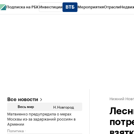
Подписка на РБК
Инвестиции
Мероприятия
Отрасли
Недви
РБК Курсы
РБК Life
Тренды
Визионеры
Национальные проекты
Горо
Газета
Спецпроекты СПб
Конференции СПб
Спецпроекты
Проверк
Нижний Нов
Все новости
Н.Новгород
Весь мир
Лесн
Матвиенко предупредила о мерах
Москвы из-за задержаний россиян в
потр
Армении
Политика
взятк