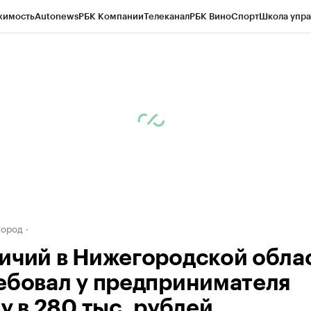
жимость
Autonews
РБК Компании
Телеканал
РБК Вино
Спорт
Школа упра
д
Стиль
Крипто
РБК Бизнес-среда
Дискуссионный клуб
Исследования
К
а контрагентов
Политика
Экономика
Бизнес
Технологии и медиа
Фина
город
ичий в Нижегородской обла
ебовал у предпринимателя
у в 280 тыс. рублей