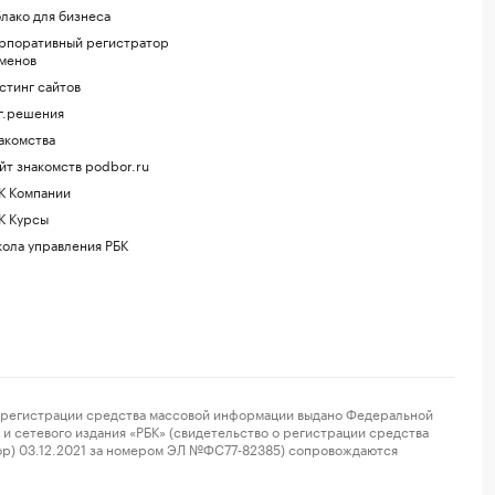
лако для бизнеса
рпоративный регистратор
менов
стинг сайтов
г.решения
акомства
йт знакомств podbor.ru
К Компании
К Курсы
ола управления РБК
регистрации средства массовой информации выдано Федеральной
и сетевого издания «РБК» (свидетельство о регистрации средства
ор) 03.12.2021 за номером ЭЛ №ФС77-82385) сопровождаются