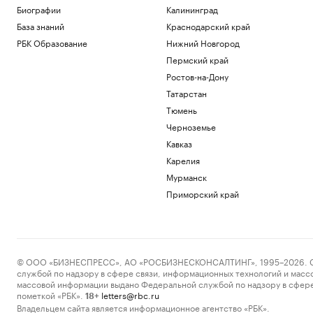
по локомотиву и подстанции ВСУ
Биографии
Калининград
Политика
База знаний
Краснодарский край
Александрова первой вышла в
РБК Образование
Нижний Новгород
четвертый круг «тысячника» WTA в
Торонто
Пермский край
Спорт
Ростов-на-Дону
Балицкий сообщил об ударе дрона ВСУ
Татарстан
по рейсовому автобусу
Тюмень
Политика
Черноземье
Зачем экономике России нужна
товарная биржа
Кавказ
РБК и Петербургская Биржа
Карелия
Посольство Украины сообщило о
Мурманск
повреждении украинского памятника в
Польше
Приморский край
Политика
Загрузить еще
© ООО «БИЗНЕСПРЕСС», АО «РОСБИЗНЕСКОНСАЛТИНГ», 1995–2026. Сообщ
службой по надзору в сфере связи, информационных технологий и масс
массовой информации выдано Федеральной службой по надзору в сфере
пометкой «РБК».
letters@rbc.ru
18+
Владельцем сайта является информационное агентство «РБК».