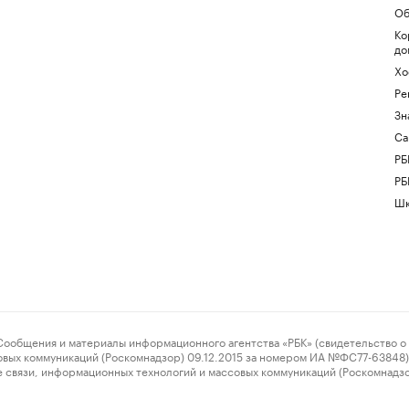
Об
Ко
до
Хо
Ре
Зн
Са
РБ
РБ
Шк
ения и материалы информационного агентства «РБК» (свидетельство о 
овых коммуникаций (Роскомнадзор) 09.12.2015 за номером ИА №ФС77-63848) 
 связи, информационных технологий и массовых коммуникаций (Роскомнадз