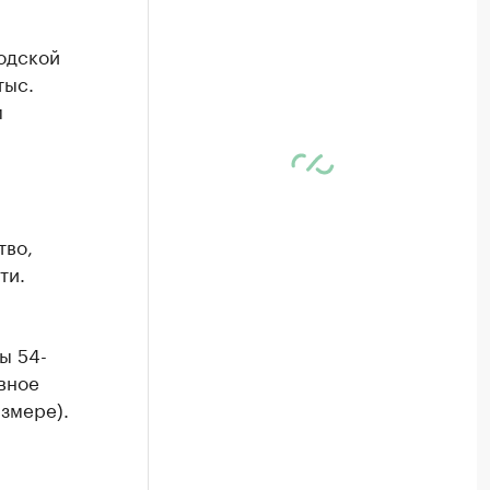
одской
тыс.
м
тво,
ти.
ы 54-
вное
азмере).