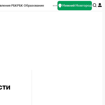
Нижний Новгород
вления РБК
РБК Образование
редитные рейтинги
Франшизы
нсы
Рынок наличной валюты
сти