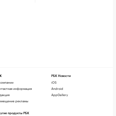
К
РБК Новости
компании
iOS
нтактная информация
Android
дакция
AppGallery
змещение рекламы
угие продукты РБК