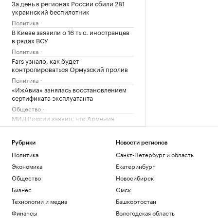
За день в регионах России сбили 281
украинский беспилотник
Политика
В Киеве заявили о 16 тыс. иностранцев
в рядах ВСУ
Политика
Fars узнало, как будет
контролироваться Ормузский пролив
Политика
«ИжАвиа» занялась восстановлением
сертификата эксплуатанта
Общество
МИД России заявил, что Армения
демонстративно «заигрывает» с
Украиной
Рубрики
Новости регионов
Политика
Политика
Санкт-Петербург и область
Зачем инвестировать в торговые
пространства на первых этажах
Экономика
Екатеринбург
РБК и ПИК Серия плюс
Общество
Новосибирск
Как принять квартиру в новостройке и
Бизнес
Омск
не пропустить дефекты
Технологии и медиа
Башкортостан
РБК Компании
Минобороны показало удар «Гераней»
Финансы
Вологодская область