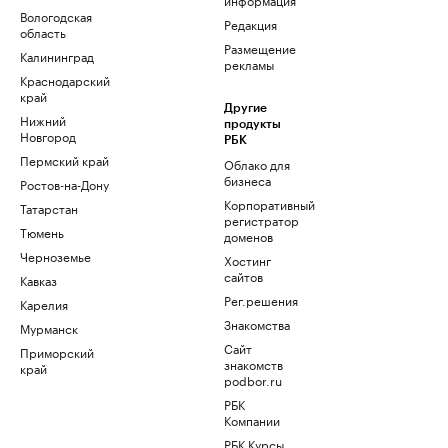
Вологодская
Редакция
область
Размещение
Калининград
рекламы
Краснодарский
край
Другие
Нижний
продукты
Новгород
РБК
Пермский край
Облако для
бизнеса
Ростов-на-Дону
Корпоративный
Татарстан
регистратор
Тюмень
доменов
Черноземье
Хостинг
сайтов
Кавказ
Рег.решения
Карелия
Знакомства
Мурманск
Сайт
Приморский
знакомств
край
podbor.ru
РБК
Компании
РБК Курсы