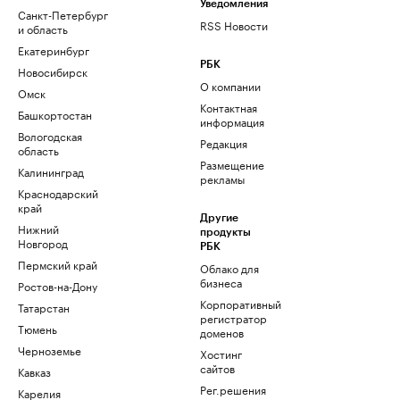
Уведомления
Санкт-Петербург
RSS Новости
и область
Екатеринбург
РБК
Новосибирск
О компании
Омск
Контактная
Башкортостан
информация
Вологодская
Редакция
область
Размещение
Калининград
рекламы
Краснодарский
край
Другие
Нижний
продукты
Новгород
РБК
Пермский край
Облако для
бизнеса
Ростов-на-Дону
Корпоративный
Татарстан
регистратор
Тюмень
доменов
Черноземье
Хостинг
сайтов
Кавказ
Рег.решения
Карелия