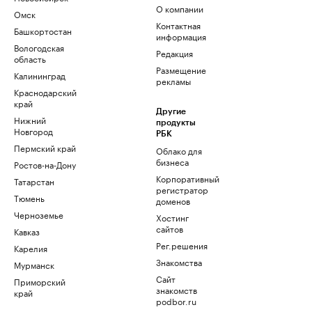
О компании
Омск
Контактная
Башкортостан
информация
Вологодская
Редакция
область
Размещение
Калининград
рекламы
Краснодарский
край
Другие
Нижний
продукты
Новгород
РБК
Пермский край
Облако для
бизнеса
Ростов-на-Дону
Корпоративный
Татарстан
регистратор
Тюмень
доменов
Черноземье
Хостинг
сайтов
Кавказ
Рег.решения
Карелия
Знакомства
Мурманск
Сайт
Приморский
знакомств
край
podbor.ru