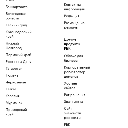
Контактная
Башкортостан
информация
Вологодская
Редакция
область
Размещение
Калининград
рекламы
Краснодарский
край
Другие
Нижний
продукты
Новгород
РБК
Пермский край
Облако для
бизнеса
Ростов-на-Дону
Корпоративный
Татарстан
регистратор
Тюмень
доменов
Черноземье
Хостинг
сайтов
Кавказ
Рег.решения
Карелия
Знакомства
Мурманск
Сайт
Приморский
знакомств
край
podbor.ru
РБК