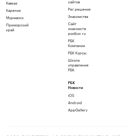
сайтов
Кавказ
Рег.решения
Карелия
Знакомства
Мурманск
Сайт
Приморский
знакомств
край
podbor.ru
РБК
Компании
РБК Курсы
Школа
управления
РБК
РБК
Новости
iOS
Android
AppGallery