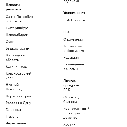
подписка
Новости
регионов
Уведомления
Санкт-Петербург
RSS Новости
и область
Екатеринбург
РБК
Новосибирск
О компании
Омск
Контактная
Башкортостан
информация
Вологодская
Редакция
область
Размещение
Калининград
рекламы
Краснодарский
край
Другие
Нижний
продукты
Новгород
РБК
Пермский край
Облако для
бизнеса
Ростов-на-Дону
Корпоративный
Татарстан
регистратор
Тюмень
доменов
Черноземье
Хостинг