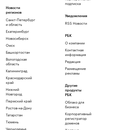
подписка
Новости
регионов
Уведомления
Санкт-Петербург
RSS Новости
и область
Екатеринбург
РБК
Новосибирск
О компании
Омск
Контактная
Башкортостан
информация
Вологодская
Редакция
область
Размещение
Калининград
рекламы
Краснодарский
край
Другие
Нижний
продукты
Новгород
РБК
Пермский край
Облако для
бизнеса
Ростов-на-Дону
Корпоративный
Татарстан
регистратор
Тюмень
доменов
Черноземье
Хостинг