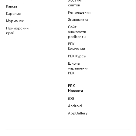
сайтов
Кавказ
Рег.решения
Карелия
Знакомства
Мурманск
Сайт
Приморский
знакомств
край
podbor.ru
РБК
Компании
РБК Курсы
Школа
управления
РБК
РБК
Новости
iOS
Android
AppGallery