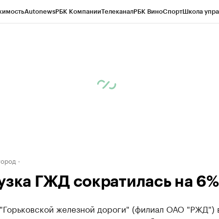
жимость
Autonews
РБК Компании
Телеканал
РБК Вино
Спорт
Школа упра
д
Стиль
Крипто
РБК Бизнес-среда
Дискуссионный клуб
Исследования
К
а контрагентов
Политика
Экономика
Бизнес
Технологии и медиа
Фина
город
узка ГЖД сократилась на 6%
"Горьковской железной дороги" (филиал ОАО "РЖД") 