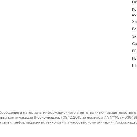
Об
Ко
до
Хо
Ре
Зн
Са
РБ
РБ
Шк
ения и материалы информационного агентства «РБК» (свидетельство о 
овых коммуникаций (Роскомнадзор) 09.12.2015 за номером ИА №ФС77-63848) 
 связи, информационных технологий и массовых коммуникаций (Роскомнадз