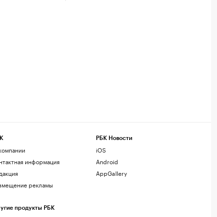
К
РБК Новости
компании
iOS
нтактная информация
Android
дакция
AppGallery
змещение рекламы
угие продукты РБК