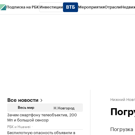
Подписка на РБК
Инвестиции
Мероприятия
Отрасли
Недви
РБК Курсы
РБК Life
Тренды
Визионеры
Национальные проекты
Горо
Газета
Спецпроекты СПб
Конференции СПб
Спецпроекты
Проверк
Нижний Нов
Все новости
Н.Новгород
Весь мир
Погр
Зачем смартфону телеобъектив, 200
Мп и большой сенсор
РБК и Huawei
Погрузка 
Беспилотную опасность объявили в