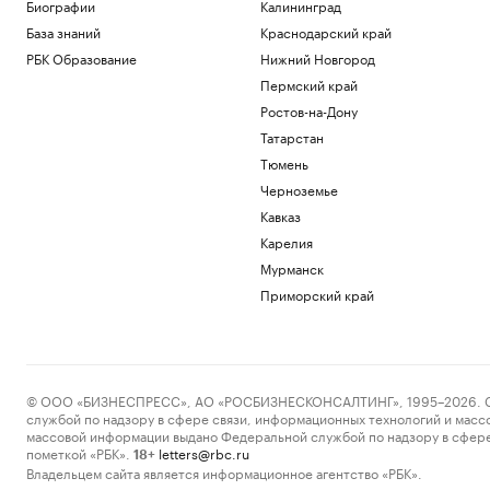
В Турции заявили, что Европа
Биографии
Калининград
потребовала подтверждать
База знаний
Краснодарский край
происхождение газа
РБК Образование
Нижний Новгород
Политика
Пермский край
Трамп заявил, что США «тоже
нуждаются» в ракетах для Patriot
Ростов-на-Дону
Политика
Татарстан
Reuters сообщил о серии кибератак на
Тюмень
крупнейшие финансовые компании
Черноземье
США
Новая категория
Кавказ
Трамп подписал указы,
Карелия
ограничивающие право на
Мурманск
гражданство по рождению
Приморский край
Политика
В Пензенской области ввели план
«Ковер»
Политика
© ООО «БИЗНЕСПРЕСС», АО «РОСБИЗНЕСКОНСАЛТИНГ», 1995–2026. Сообщ
Загрузить еще
службой по надзору в сфере связи, информационных технологий и масс
массовой информации выдано Федеральной службой по надзору в сфере
пометкой «РБК».
letters@rbc.ru
18+
Владельцем сайта является информационное агентство «РБК».