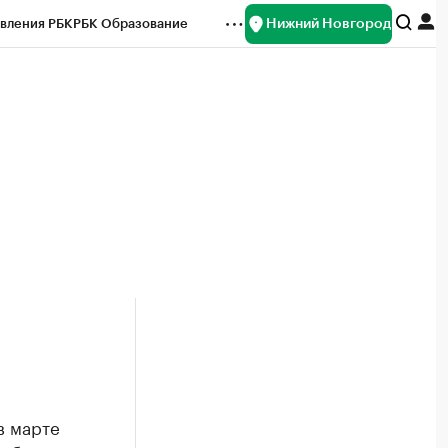
Нижний Новгород
вления РБК
РБК Образование
редитные рейтинги
Франшизы
нсы
Рынок наличной валюты
в марте