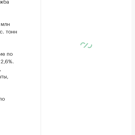
ужба
 млн
с. тонн
ие по
2,6%.
,
аты,
по