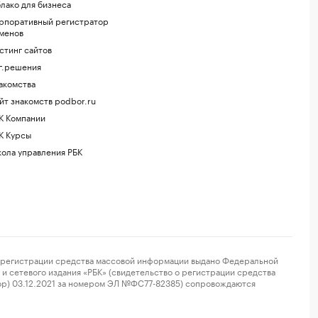
лако для бизнеса
рпоративный регистратор
менов
стинг сайтов
г.решения
акомства
йт знакомств podbor.ru
К Компании
К Курсы
ола управления РБК
регистрации средства массовой информации выдано Федеральной
и сетевого издания «РБК» (свидетельство о регистрации средства
ор) 03.12.2021 за номером ЭЛ №ФС77-82385) сопровождаются