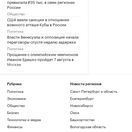
превысила ₽35 тыс. в семи регионах
России
Общество
США ввели санкции в отношении
военного атташе Кубы в России
Политика
Власти Венесуэлы и оппозиция начали
переговоры спустя неделю задержки
Политика
Прощание с олимпийским чемпионом
Иваном Едешко пройдет 7 августа в
Москве
Общество
В США в аэропорту задержали
мужчину, угрожавшего взорвать бомбу
Рубрики
Новости регионов
на рейсе
Политика
Санкт-Петербург и область
Общество
Экономика
Екатеринбург
Во Внуково предупредили о задержках
рейсов из-за грозы
Общество
Новосибирск
Общество
Бизнес
Омск
В Саудовской Аравии сообщили об 11
Технологии и медиа
Башкортостан
пострадавших при атаках хуситов
Финансы
Вологодская область
Политика