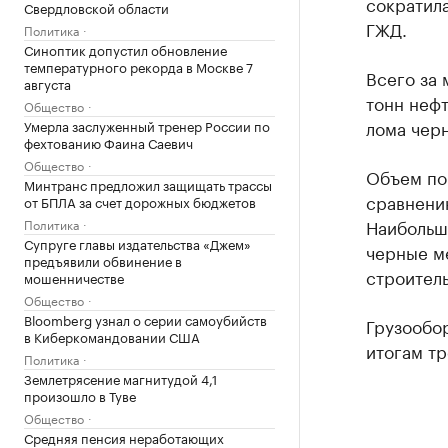
сократил
Свердловской области
ГЖД.
Политика
Синоптик допустил обновление
температурного рекорда в Москве 7
Всего за 
августа
тонн нефт
Общество
лома черн
Умерла заслуженный тренер России по
фехтованию Фаина Саевич
Общество
Объем пог
Минтранс предложил защищать трассы
сравнени
от БПЛА за счет дорожных бюджетов
Наибольш
Политика
Супруге главы издательства «Джем»
черные ме
предъявили обвинение в
строител
мошенничестве
Общество
Bloomberg узнал о серии самоубийств
Грузообор
в Киберкомандовании США
итогам тр
Политика
Землетрясение магнитудой 4,1
произошло в Туве
Общество
Средняя пенсия неработающих