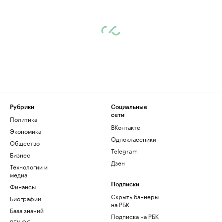
Рубрики
Социальные
сети
Политика
ВКонтакте
Экономика
Одноклассники
Общество
Telegram
Бизнес
Дзен
Технологии и
медиа
Финансы
Подписки
Скрыть баннеры
Биографии
на РБК
База знаний
Подписка на РБК
РБК Образование