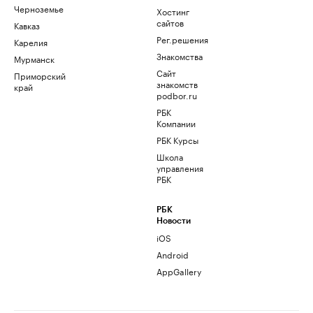
Черноземье
Хостинг
сайтов
Кавказ
Рег.решения
Карелия
Знакомства
Мурманск
Сайт
Приморский
знакомств
край
podbor.ru
РБК
Компании
РБК Курсы
Школа
управления
РБК
РБК
Новости
iOS
Android
AppGallery