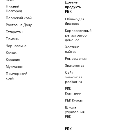
Другие
Нижний
продукты
Новгород
РБК
Пермский край
Облако для
бизнеса
Ростов-на-Дону
Корпоративный
Татарстан
регистратор
Тюмень
доменов
Черноземье
Хостинг
сайтов
Кавказ
Рег.решения
Карелия
Знакомства
Мурманск
Сайт
Приморский
знакомств
край
podbor.ru
РБК
Компании
РБК Курсы
Школа
управления
РБК
РБК