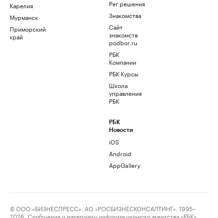
Рег.решения
Карелия
Знакомства
Мурманск
Сайт
Приморский
знакомств
край
podbor.ru
РБК
Компании
РБК Курсы
Школа
управления
РБК
РБК
Новости
iOS
Android
AppGallery
© ООО «БИЗНЕСПРЕСС», АО «РОСБИЗНЕСКОНСАЛТИНГ», 1995–
2026. Сообщения и материалы информационного агентства «РБК»