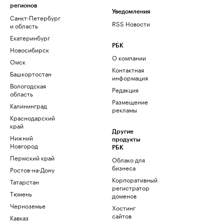
регионов
Уведомления
Санкт-Петербург
RSS Новости
и область
Екатеринбург
РБК
Новосибирск
О компании
Омск
Контактная
Башкортостан
информация
Вологодская
Редакция
область
Размещение
Калининград
рекламы
Краснодарский
край
Другие
Нижний
продукты
Новгород
РБК
Пермский край
Облако для
бизнеса
Ростов-на-Дону
Корпоративный
Татарстан
регистратор
Тюмень
доменов
Черноземье
Хостинг
сайтов
Кавказ